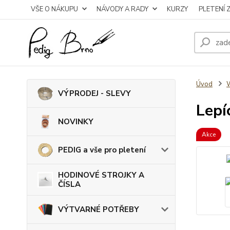
VŠE O NÁKUPU
NÁVODY A RADY
KURZY
PLETENÍ 
Úvod
VÝPRODEJ - SLEVY
Lepí
NOVINKY
Akce
PEDIG a vše pro pletení
HODINOVÉ STROJKY A
ČÍSLA
VÝTVARNÉ POTŘEBY