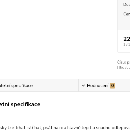
Dos
Cen
22
18,
Číslo p
Hlídat 
etní specifikace
Hodnocení
0
tní specifikace
ky lze trhat, stříhat, psát na ni a hlavně lepit a snadno odlepovat