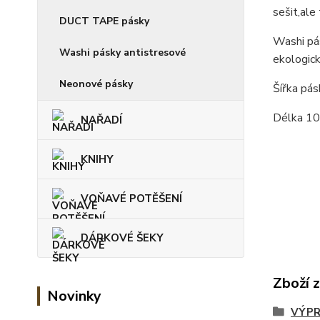
sešit,ale
DUCT TAPE pásky
Washi pás
Washi pásky antistresové
ekologick
Neonové pásky
Šířka pá
Délka 1
NAŘADÍ
KNIHY
VOŇAVÉ POTĚŠENÍ
DÁRKOVÉ ŠEKY
Zboží 
Novinky
VÝPR