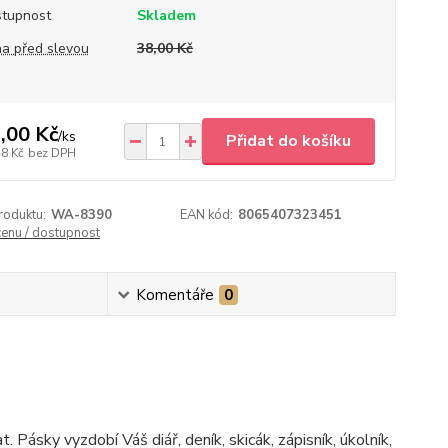
tupnost
Skladem
a před slevou
38,00 Kč
,00 Kč
/
ks
Přidat do košíku
18 Kč
bez DPH
roduktu:
WA-8390
EAN kód:
8065407323451
cenu / dostupnost
Komentáře
0
. Pásky vyzdobí Váš diář, deník, skicák, zápisník, úkolník,