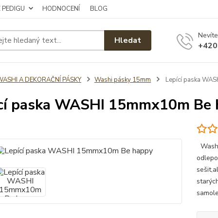
Z PEDIGU
HODNOCENÍ
BLOG
Nevíte
Hledat
+420
WASHI A DEKORAČNÍ PÁSKY
Washi pásky 15mm
Lepící paska WA
cí paska WASHI 15mmx10m Be 
Washi 
odlepov
sešit,a
starýc
samole