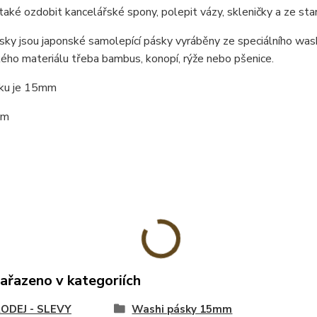
 také ozdobit kancelářské spony, polepit vázy, skleničky a ze star
ky jsou japonské samolepící pásky vyráběny ze speciálního washi
ého materiálu třeba bambus, konopí, rýže nebo pšenice.
sku je 15mm
0m
zařazeno v kategoriích
ODEJ - SLEVY
Washi pásky 15mm