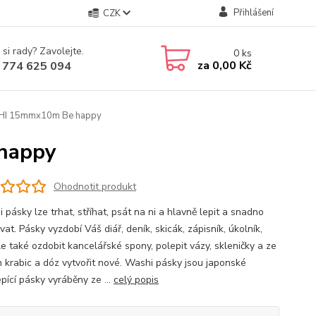
Přihlášení
CZK
 si rady? Zavolejte.
0
ks
za
0,00 Kč
 774 625 094
SHI 15mmx10m Be happy
happy
Ohodnotit produkt
pásky lze trhat, stříhat, psát na ni a hlavně lepit a snadno
at. Pásky vyzdobí Váš diář, deník, skicák, zápisník, úkolník,
le také ozdobit kancelářské spony, polepit vázy, skleničky a ze
h krabic a dóz vytvořit nové. Washi pásky jsou japonské
pící pásky vyráběny ze ...
celý popis