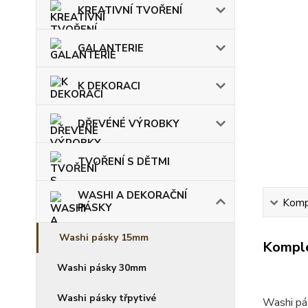
KREATIVNÍ TVOŘENÍ
GALANTERIE
K DEKORACI
DŘEVÉNÉ VÝROBKY
TVOŘENÍ S DĚTMI
WASHI A DEKORAČNÍ
Kompl
PÁSKY
Washi pásky 15mm
Komple
Washi pásky 30mm
Washi pásky třpytivé
Washi pás