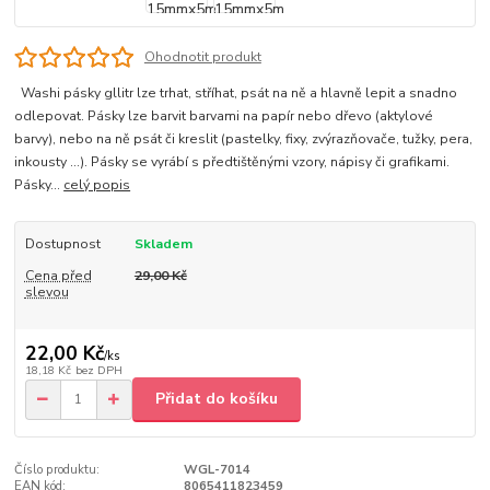
Ohodnotit produkt
Washi pásky gllitr lze trhat, stříhat, psát na ně a hlavně lepit a snadno
odlepovat. Pásky lze barvit barvami na papír nebo dřevo (aktylové
barvy), nebo na ně psát či kreslit (pastelky, fixy, zvýrazňovače, tužky, pera,
inkousty …). Pásky se vyrábí s předtištěnými vzory, nápisy či grafikami.
Pásky...
celý popis
Dostupnost
Skladem
Cena před
29,00 Kč
slevou
22,00 Kč
/
ks
18,18 Kč
bez DPH
Přidat do košíku
Číslo produktu:
WGL-7014
EAN kód:
8065411823459