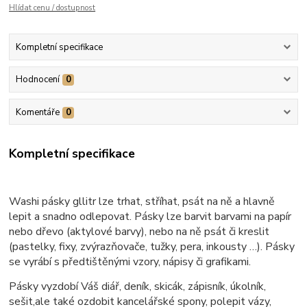
Hlídat cenu / dostupnost
Kompletní specifikace
Hodnocení
0
Komentáře
0
Kompletní specifikace
Washi pásky gllitr lze trhat, stříhat, psát na ně a hlavně
lepit a snadno odlepovat.
Pásky lze barvit barvami na papír
nebo dřevo (aktylové barvy), nebo na ně psát či kreslit
(pastelky, fixy, zvýrazňovače, tužky, pera, inkousty …). Pásky
se vyrábí s předtištěnými vzory, nápisy či grafikami.
Pásky vyzdobí Váš diář, deník, skicák, zápisník, úkolník,
sešit,ale také ozdobit kancelářské spony, polepit vázy,