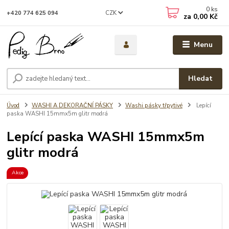
0
ks
CZK
+420 774 625 094
za
0,00 Kč
Menu
Hledat
Úvod
WASHI A DEKORAČNÍ PÁSKY
Washi pásky třpytivé
Lepící
paska WASHI 15mmx5m glitr modrá
Lepící paska WASHI 15mmx5m
glitr modrá
Akce