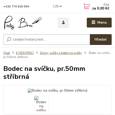
0
ks
CZK
+420 774 625 094
za
0,00 Kč
Menu
Hledat
Úvod
K DEKORACI
Svícny, svíčky a bodce na svíčky
Bodec na svíčku,
pr.50mm stříbrná
Bodec na svíčku, pr.50mm
stříbrná