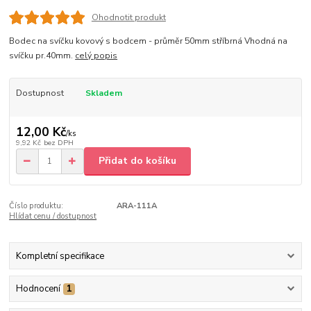
Ohodnotit produkt
Bodec na svíčku kovový s bodcem - průměr 50mm stříbrná Vhodná na
svíčku pr.40mm.
celý popis
Dostupnost
Skladem
12,00 Kč
/
ks
9,92 Kč
bez DPH
Přidat do košíku
Číslo produktu:
ARA-111A
Hlídat cenu / dostupnost
Kompletní specifikace
Hodnocení
1