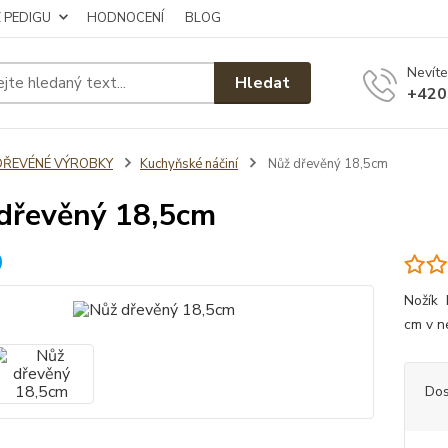
Z PEDIGU
HODNOCENÍ
BLOG
Nevíte
Hledat
+420
DŘEVÉNÉ VÝROBKY
Kuchyňské náčiní
Nůž dřevěný 18,5cm
dřevěný 18,5cm
Nožík 
cm v ne
Dos