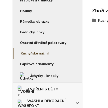
Krabičky a truhličky
Zboží 
Hodiny
Kuchy
Rámečky, obrázky
Bedničky, boxy
Ostatní dřevěné polotovary
Kuchyňské náčiní
Papírové ornamenty
Úchytky - knobky
TVOŘENÍ S DĚTMI
WASHI A DEKORAČNÍ
PÁSKY