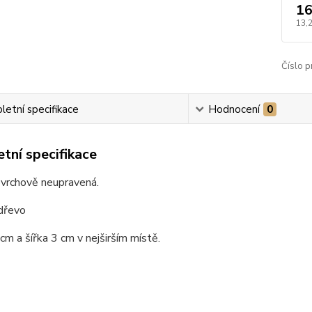
16
13,
Číslo p
etní specifikace
Hodnocení
0
tní specifikace
vrchově neupravená.
:dřevo
m a šířka 3 cm v nejširším místě.