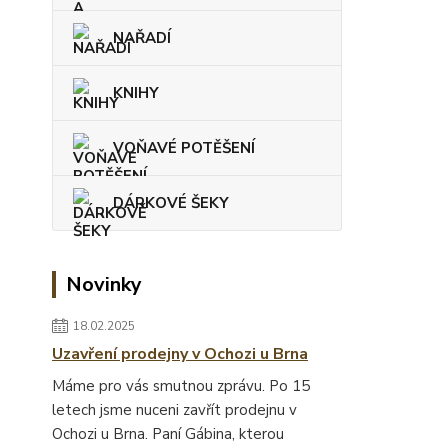
NAŘADÍ
KNIHY
VOŇAVÉ POTĚŠENÍ
DÁRKOVÉ ŠEKY
Novinky
18.02.2025
Uzavření prodejny v Ochozi u Brna
Máme pro vás smutnou zprávu. Po 15
letech jsme nuceni zavřít prodejnu v
Ochozi u Brna. Paní Gábina, kterou