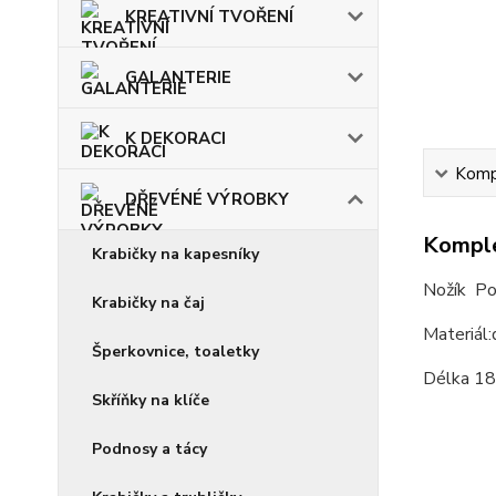
KREATIVNÍ TVOŘENÍ
GALANTERIE
K DEKORACI
Kompl
DŘEVÉNÉ VÝROBKY
Komple
Krabičky na kapesníky
Nožík Po
Krabičky na čaj
Materiál
Šperkovnice, toaletky
Délka 18c
Skříňky na klíče
Podnosy a tácy