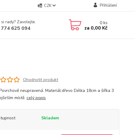
Přihlášení
CZK
 si rady? Zavolejte.
0
ks
za
0,00 Kč
 774 625 094
Ohodnotit produkt
Povrchově neupravená. Materiál:dřevo Délka 18cm a šířka 3
jširším místě.
celý popis
tupnost
Skladem