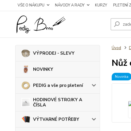
VŠE O NÁKUPU
NÁVODY A RADY
KURZY
PLETENÍ 
Úvod
VÝPRODEJ - SLEVY
Nůž 
NOVINKY
Novinka
PEDIG a vše pro pletení
HODINOVÉ STROJKY A
ČÍSLA
VÝTVARNÉ POTŘEBY