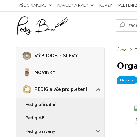
VŠE O NÁKUPU
NÁVODY A RADY
KURZY
PLETENÍ 
Úvod
P
VÝPRODEJ - SLEVY
Orga
NOVINKY
Novinka
PEDIG a vše pro pletení
Pedig přírodní
Pedig AB
Pedig barvený