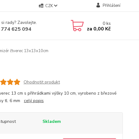
Přihlášení
CZK
 si rady? Zavolejte.
0
ks
za
0,00 Kč
 774 625 094
nizér čtverec 13x13x10cm
Ohodnotit produkt
verec 13 cm s přihrádkami výšky 10 cm, vyrobeno z březové
žky tl. 6 mm
celý popis
tupnost
Skladem