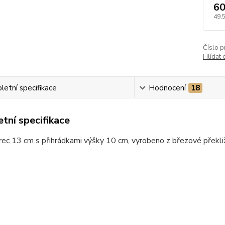
60
49,
Číslo p
Hlídat 
etní specifikace
Hodnocení
18
tní specifikace
ec 13 cm s přihrádkami výšky 10 cm, vyrobeno z březové překli