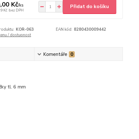
,00 Kč
/
ks
Přidat do košíku
59 Kč
bez DPH
roduktu:
KOR-063
EAN kód:
8280430009442
cenu / dostupnost
Komentáře
0
žky tl. 6 mm