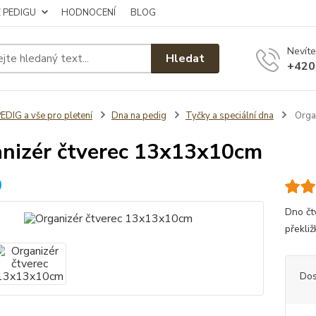
Z PEDIGU
HODNOCENÍ
BLOG
Nevíte
Hledat
+420
EDIG a vše pro pletení
Dna na pedig
Tyčky a speciální dna
Orga
nizér čtverec 13x13x10cm
Dno čt
překli
Dos