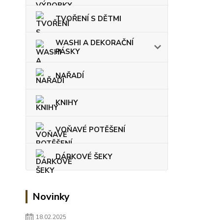
TVOŘENÍ S DĚTMI
WASHI A DEKORAČNÍ
PÁSKY
NAŘADÍ
KNIHY
VOŇAVÉ POTĚŠENÍ
DÁRKOVÉ ŠEKY
Novinky
18.02.2025