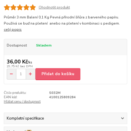
Ohodnotit produkt
Průměr 3 mm Balení 0,1 Kg Pevná přírodní šňůra z barveného papíru.
Používá se buď na pletení anebo na pletení v kombinaci s pedigem.
celý popis
Dostupnost
Skladem
36,00 Kč
/
ks
29,75 Kč
bez DPH
Přidat do košíku
Číslo produktu:
S032M
EAN kód:
4100125809284
Hlídat cenu / dostupnost
Kompletní specifikace