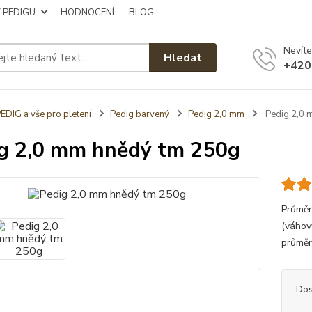
Z PEDIGU
HODNOCENÍ
BLOG
Nevíte
Hledat
+420
EDIG a vše pro pletení
Pedig barvený
Pedig 2,0 mm
Pedig 2,0 
g 2,0 mm hnědý tm 250g
Průměr
(váhov
průmě
Dos