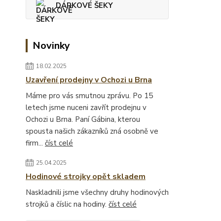
DÁRKOVÉ ŠEKY
Novinky
18.02.2025
Uzavření prodejny v Ochozi u Brna
Máme pro vás smutnou zprávu. Po 15
letech jsme nuceni zavřít prodejnu v
Ochozi u Brna. Paní Gábina, kterou
spousta našich zákazníků zná osobně ve
firm...
číst celé
25.04.2025
Hodinové strojky opět skladem
Naskladnili jsme všechny druhy hodinových
strojků a číslic na hodiny.
číst celé