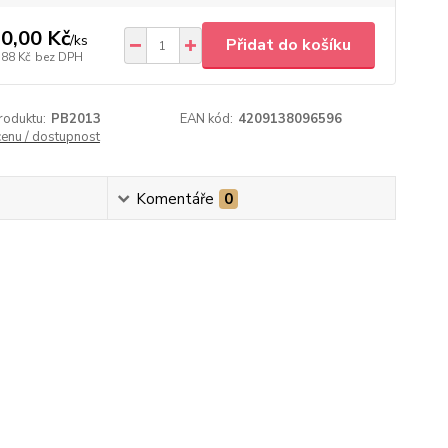
0,00 Kč
/
ks
Přidat do košíku
,88 Kč
bez DPH
roduktu:
PB2013
EAN kód:
4209138096596
cenu / dostupnost
Komentáře
0