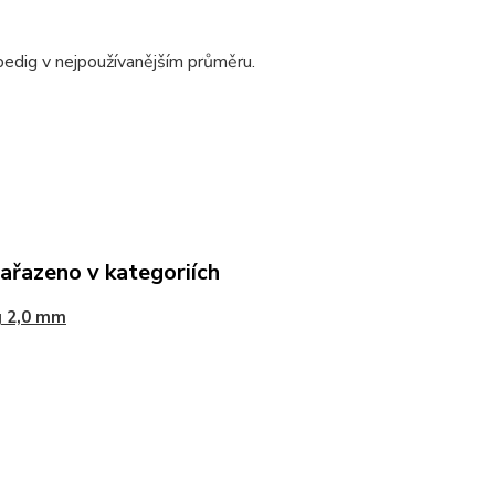
edig v nejpoužívanějším průměru.
zařazeno v kategoriích
g 2,0 mm