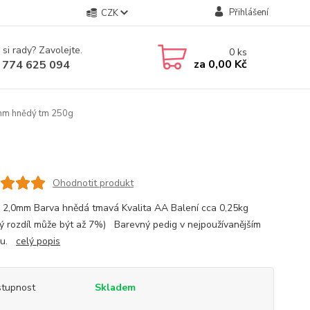
Přihlášení
CZK
 si rady? Zavolejte.
0
ks
za
0,00 Kč
 774 625 094
mm hnědý tm 250g
Ohodnotit produkt
 2,0mm Barva hnědá tmavá Kvalita AA Balení cca 0,25kg
ý rozdíl může být až 7%) Barevný pedig v nejpoužívanějším
ru.
celý popis
tupnost
Skladem