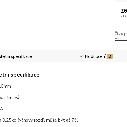
26
214
Číslo p
Hlídat 
etní specifikace
Hodnocení
2
tní specifikace
2,0mm
ědá tmavá
AA
a 0,25kg (váhový rozdíl může být až 7%)