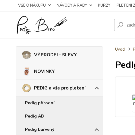
VŠE O NÁKUPU
NÁVODY A RADY
KURZY
PLETENÍ 
Úvod
P
VÝPRODEJ - SLEVY
Pedi
NOVINKY
PEDIG a vše pro pletení
Pedig přírodní
Pedig AB
Pedig barvený