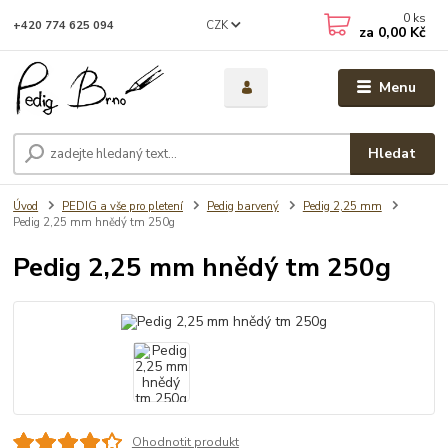
0
ks
CZK
+420 774 625 094
za
0,00 Kč
Menu
Hledat
Úvod
PEDIG a vše pro pletení
Pedig barvený
Pedig 2,25 mm
Pedig 2,25 mm hnědý tm 250g
Pedig 2,25 mm hnědý tm 250g
Ohodnotit produkt