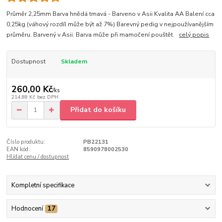
Průměr 2,25mm Barva hnědá tmavá - Barveno v Asii Kvalita AA Balení cca
0,25kg (váhový rozdíl může být až 7%) Barevný pedig v nejpoužívanějším
průměru. Barvený v Asii. Barva může při mamočení pouštět.
celý popis
Dostupnost
Skladem
260,00 Kč
/
ks
214,88 Kč
bez DPH
Přidat do košíku
Číslo produktu:
PB22131
EAN kód:
8590978002530
Hlídat cenu / dostupnost
Kompletní specifikace
Hodnocení
17