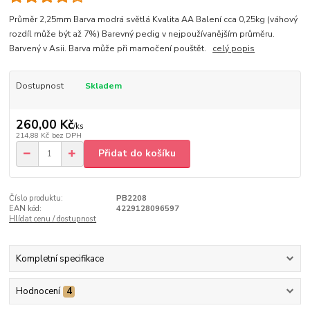
Průměr 2,25mm Barva modrá světlá Kvalita AA Balení cca 0,25kg (váhový
rozdíl může být až 7%) Barevný pedig v nejpoužívanějším průměru.
Barvený v Asii. Barva může při mamočení pouštět.
celý popis
Dostupnost
Skladem
260,00 Kč
/
ks
214,88 Kč
bez DPH
Přidat do košíku
Číslo produktu:
PB2208
EAN kód:
4229128096597
Hlídat cenu / dostupnost
Kompletní specifikace
Hodnocení
4