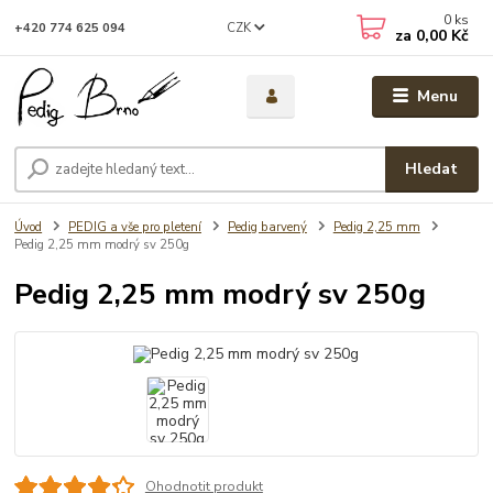
0
ks
CZK
+420 774 625 094
za
0,00 Kč
Menu
Hledat
Úvod
PEDIG a vše pro pletení
Pedig barvený
Pedig 2,25 mm
Pedig 2,25 mm modrý sv 250g
Pedig 2,25 mm modrý sv 250g
Ohodnotit produkt