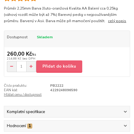
Průměr 2,25mm Barva žluto-oranžová Kvalita AA Balení cca 0,25kg
(váhový rozdíl může být až 7%) Barevný pedig v nejpoužívanějším
průměru. Barvený v Asii. Barva může při mamočení pouštět.
celý popis
Dostupnost
Skladem
260,00 Kč
/
ks
214,88 Kč
bez DPH
Přidat do košíku
Číslo produktu:
PB2222
EAN kód:
4229248096590
Hlídat cenu / dostupnost
Kompletní specifikace
Hodnocení
1