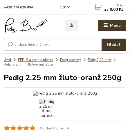
0
ks
CZK
+420 774 625 094
za
0,00 Kč
Menu
Hledat
Úvod
PEDIG a vše pro pletení
Pedig barvený
Pedig 2,25 mm
Pedig 2,25 mm žluto-oranž 250g
Pedig 2,25 mm žluto-oranž 250g
Ohodnotit produkt