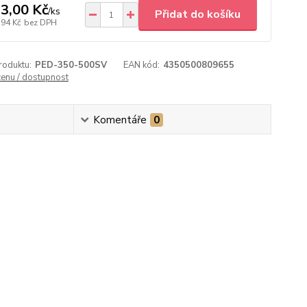
3,00 Kč
/
ks
Přidat do košíku
,94 Kč
bez DPH
roduktu:
PED-350-500SV
EAN kód:
4350500809655
cenu / dostupnost
Komentáře
0