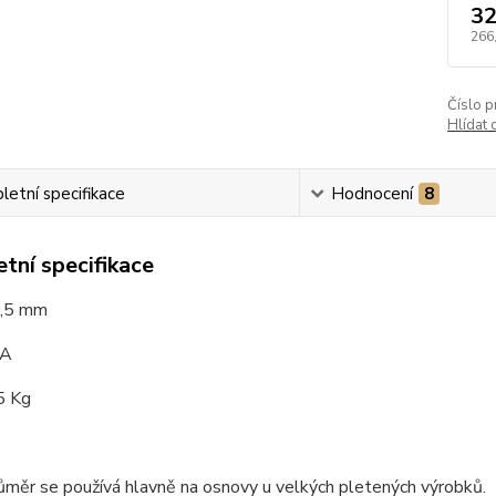
32
266
Číslo p
Hlídat 
etní specifikace
Hodnocení
8
tní specifikace
3,5 mm
AA
5 Kg
měr se používá hlavně na osnovy u velkých pletených výrobků.