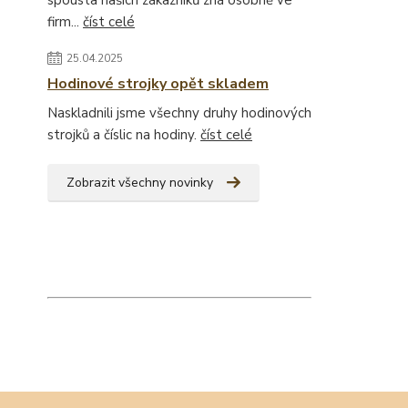
spousta našich zákazníků zná osobně ve
firm...
číst celé
25.04.2025
Hodinové strojky opět skladem
Naskladnili jsme všechny druhy hodinových
strojků a číslic na hodiny.
číst celé
Zobrazit všechny novinky