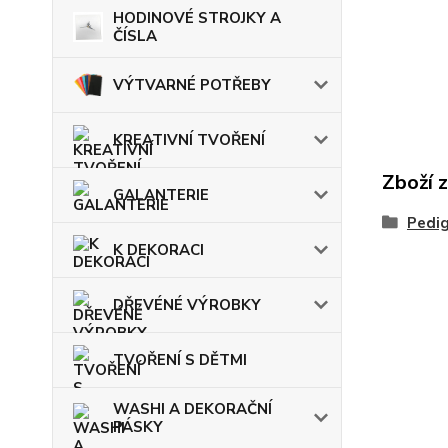
HODINOVÉ STROJKY A
ČÍSLA
VÝTVARNÉ POTŘEBY
KREATIVNÍ TVOŘENÍ
Zboží 
GALANTERIE
Pedig
K DEKORACI
DŘEVÉNÉ VÝROBKY
TVOŘENÍ S DĚTMI
WASHI A DEKORAČNÍ
PÁSKY