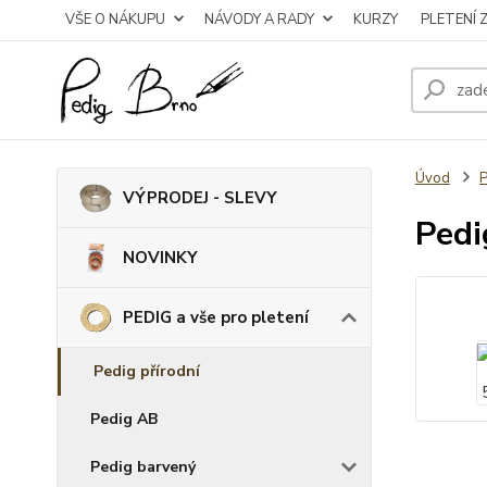
VŠE O NÁKUPU
NÁVODY A RADY
KURZY
PLETENÍ 
Úvod
P
VÝPRODEJ - SLEVY
Pedi
NOVINKY
PEDIG a vše pro pletení
Pedig přírodní
Pedig AB
Pedig barvený