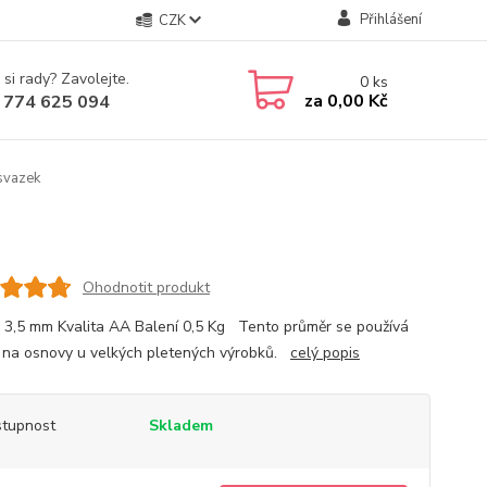
Přihlášení
CZK
 si rady? Zavolejte.
0
ks
za
0,00 Kč
 774 625 094
svazek
Ohodnotit produkt
 3,5 mm Kvalita AA Balení 0,5 Kg Tento průměr se používá
 na osnovy u velkých pletených výrobků.
celý popis
tupnost
Skladem