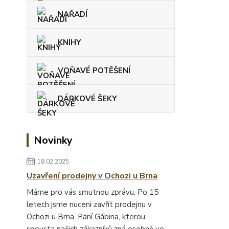
NAŘADÍ
KNIHY
VOŇAVÉ POTĚŠENÍ
DÁRKOVÉ ŠEKY
Novinky
18.02.2025
Uzavření prodejny v Ochozi u Brna
Máme pro vás smutnou zprávu. Po 15
letech jsme nuceni zavřít prodejnu v
Ochozi u Brna. Paní Gábina, kterou