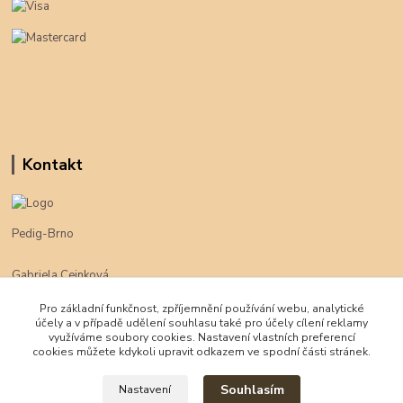
Kontakt
Pedig-Brno
Gabriela Cejnková
+420 774 625 094
Pro základní funkčnost, zpříjemnění používání webu, analytické
účely a v případě udělení souhlasu také pro účely cílení reklamy
klimpe@klimpe.cz
využíváme soubory cookies. Nastavení vlastních preferencí
cookies můžete kdykoli upravit odkazem ve spodní části stránek.
Souhlasím
Nastavení