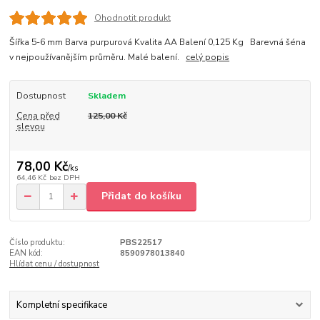
Ohodnotit produkt
Šířka 5-6 mm Barva purpurová Kvalita AA Balení 0,125 Kg Barevná šéna
v nejpoužívanějším průměru. Malé balení.
celý popis
Dostupnost
Skladem
Cena před
125,00 Kč
slevou
78,00 Kč
/
ks
64,46 Kč
bez DPH
Přidat do košíku
Číslo produktu:
PBS22517
EAN kód:
8590978013840
Hlídat cenu / dostupnost
Kompletní specifikace