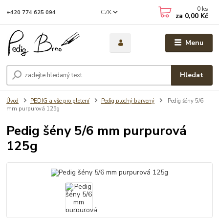
0
ks
CZK
+420 774 625 094
za
0,00 Kč
Menu
Hledat
Úvod
PEDIG a vše pro pletení
Pedig plochý barvený
Pedig šény 5/6
mm purpurová 125g
Pedig šény 5/6 mm purpurová
125g