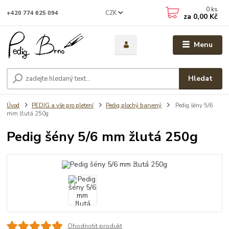
0
ks
CZK
+420 774 625 094
za
0,00 Kč
Menu
Hledat
Úvod
PEDIG a vše pro pletení
Pedig plochý barvený
Pedig šény 5/6
mm žlutá 250g
Pedig šény 5/6 mm žlutá 250g
Ohodnotit produkt