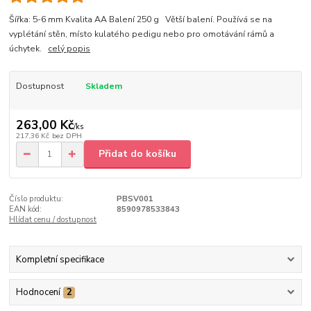
Šířka: 5-6 mm Kvalita AA Balení 250 g Větší balení. Používá se na
vyplétání stěn, místo kulatého pedigu nebo pro omotávání rámů a
úchytek.
celý popis
Dostupnost
Skladem
263,00 Kč
/
ks
217,36 Kč
bez DPH
Přidat do košíku
Číslo produktu:
PBSV001
EAN kód:
8590978533843
Hlídat cenu / dostupnost
Kompletní specifikace
Hodnocení
2