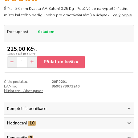
Šířka: 5-6 mm Kvalita AA Balení 0,25 Kg Používá se na vyplétání stěn,
místo kulatého pedigu nebo pro omotávání rámů a úchytek.
celý popis
Dostupnost
Skladem
225,00 Kč
/
ks
185,95 Kč
bez DPH
Přidat do košíku
Číslo produktu:
20P0201
EAN kód:
8590978073240
Hlídat cenu / dostupnost
Kompletní specifikace
Hodnocení
10
Komentáře
0