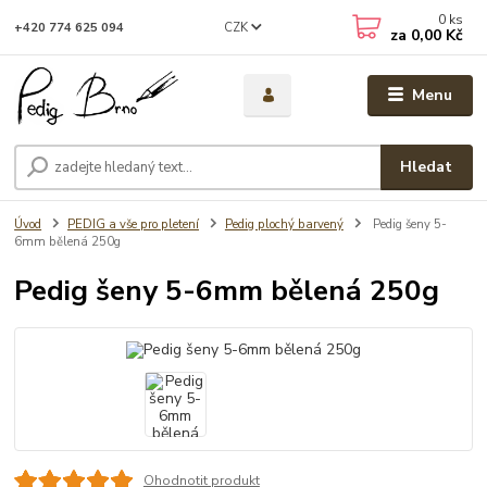
0
ks
CZK
+420 774 625 094
za
0,00 Kč
Menu
Hledat
Úvod
PEDIG a vše pro pletení
Pedig plochý barvený
Pedig šeny 5-
6mm bělená 250g
Pedig šeny 5-6mm bělená 250g
Ohodnotit produkt