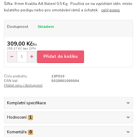
Šířka: 8 mm Kvalita AA Balení 0,5 Kg Používá se na vyplétání stěn, místo
kulatého pedigu nebo pro omotávání rámů a úchytek.
celý popis
Dostupnost
Skladem
309,00 Kč
/
ks
255,37 Kč
bez DPH
Přidat do košíku
Číslo produktu:
13P010
EAN kód:
5020801000004
Hlídat cenu / dostupnost
Kompletní specifikace
Hodnocení
1
Komentáře
0