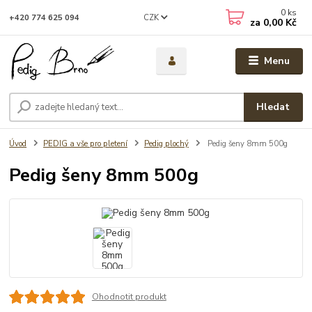
0
ks
CZK
+420 774 625 094
za
0,00 Kč
Menu
Hledat
Úvod
PEDIG a vše pro pletení
Pedig plochý
Pedig šeny 8mm 500g
Pedig šeny 8mm 500g
Ohodnotit produkt