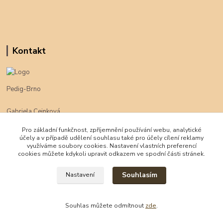
Kontakt
Pedig-Brno
Gabriela Cejnková
+420 774 625 094
Pro základní funkčnost, zpříjemnění používání webu, analytické
účely a v případě udělení souhlasu také pro účely cílení reklamy
klimpe@klimpe.cz
využíváme soubory cookies. Nastavení vlastních preferencí
cookies můžete kdykoli upravit odkazem ve spodní části stránek.
Souhlasím
Nastavení
Souhlas můžete odmítnout
zde
.
Vytvořeno na
Eshop-rychle.cz