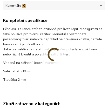
Komentáře
0
Kompletní specifikace
Pěnovku lze lehce stříhat, ozdobně prošívat, lepit. Moosgummi se
také používá pro tvorbu razítek. Jednoduše vystřihnete
požadovaný tvar, nalepíte například na dřevěnou kostku, natřete
barvou a už jen razítkujete.
Také lze zahřívat a natahovat např. přes polystyrenové tvary,
nebo různě kroutit a po zchládnutí drží tvar.
Vhodná na stříhání, lepení, tvarování.
Velikost 20x30cm
Tloušťka 2 mm
Zboží zařazeno v kategoriích