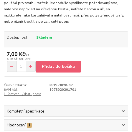
používá pro tvorbu razítek. Jednoduše vystřihnete požadovaný tvar,
nalepíte například na dřevěnou kostku, natřete barvou a už jen
razítkujete.Také lze zahřívat a natahovat např. přes polystyrenové tvary,
nebo různě kroutit a po zc...
celý popis
Dostupnost
Skladem
7,00 Kč
/
ks
5,79 Kč
bez DPH
Přidat do košíku
Číslo produktu:
MOS-3020-07
EAN kód:
1073020201701
Hlídat cenu / dostupnost
Kompletní specifikace
Hodnocení
1