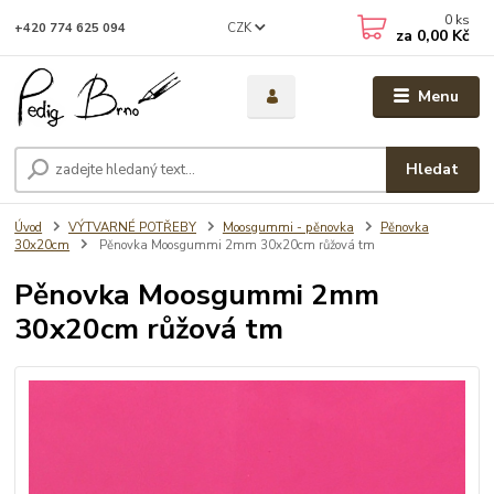
0
ks
CZK
+420 774 625 094
za
0,00 Kč
Menu
Hledat
Úvod
VÝTVARNÉ POTŘEBY
Moosgummi - pěnovka
Pěnovka
30x20cm
Pěnovka Moosgummi 2mm 30x20cm růžová tm
Pěnovka Moosgummi 2mm
30x20cm růžová tm