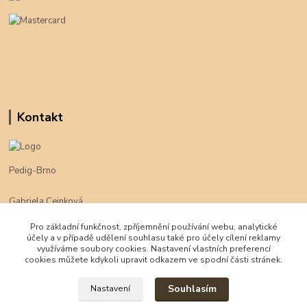
Kontakt
Pedig-Brno
Gabriela Cejnková
+420 774 625 094
Pro základní funkčnost, zpříjemnění používání webu, analytické
účely a v případě udělení souhlasu také pro účely cílení reklamy
klimpe@klimpe.cz
využíváme soubory cookies. Nastavení vlastních preferencí
cookies můžete kdykoli upravit odkazem ve spodní části stránek.
Souhlasím
Nastavení