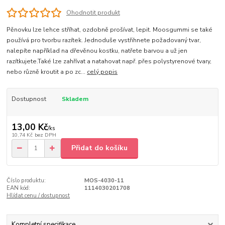
Ohodnotit produkt
Pěnovku lze lehce stříhat, ozdobně prošívat, lepit. Moosgummi se také
používá pro tvorbu razítek. Jednoduše vystřihnete požadovaný tvar,
nalepíte například na dřevěnou kostku, natřete barvou a už jen
razítkujete.Také lze zahřívat a natahovat např. přes polystyrenové tvary,
nebo různě kroutit a po zc...
celý popis
Dostupnost
Skladem
13,00 Kč
/
ks
10,74 Kč
bez DPH
Přidat do košíku
Číslo produktu:
MOS-4030-11
EAN kód:
1114030201708
Hlídat cenu / dostupnost
Kompletní specifikace