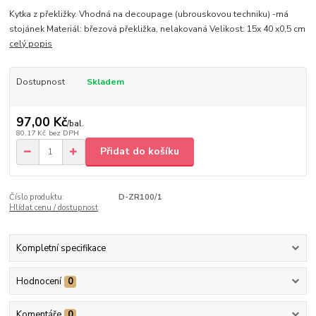
Kytka z překližky. Vhodná na decoupage (ubrouskovou techniku) -má
stojánek Materiál: březová překližka, nelakovaná Velikost: 15x 40 x0,5 cm
celý popis
Dostupnost
Skladem
97,00 Kč
/
bal.
80,17 Kč
bez DPH
Přidat do košíku
Číslo produktu:
D-ZR100/1
Hlídat cenu / dostupnost
Kompletní specifikace
Hodnocení
0
Komentáře
0