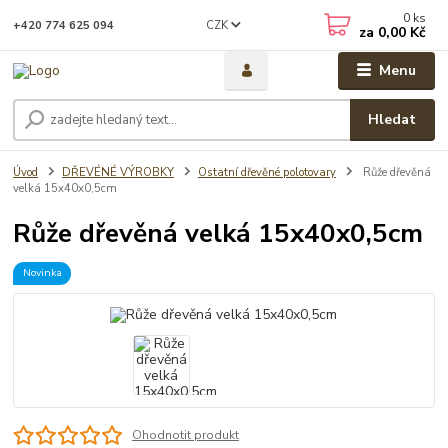
0
ks
CZK
+420 774 625 094
za
0,00 Kč
Menu
Hledat
Úvod
DŘEVÉNÉ VÝROBKY
Ostatní dřevěné polotovary
Růže dřevěná
velká 15x40x0,5cm
Růže dřevěná velká 15x40x0,5cm
Novinka
Ohodnotit produkt