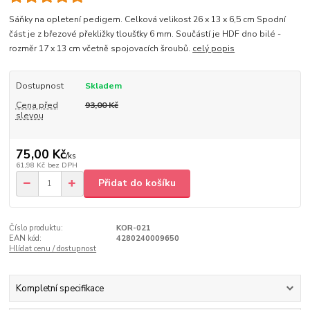
Sáňky na opletení pedigem. Celková velikost 26 x 13 x 6,5 cm Spodní
část je z březové překližky tloušťky 6 mm. Součástí je HDF dno bilé -
rozměr 17 x 13 cm včetně spojovacích šroubů.
celý popis
Dostupnost
Skladem
Cena před
93,00 Kč
slevou
75,00 Kč
/
ks
61,98 Kč
bez DPH
Přidat do košíku
Číslo produktu:
KOR-021
EAN kód:
4280240009650
Hlídat cenu / dostupnost
Kompletní specifikace