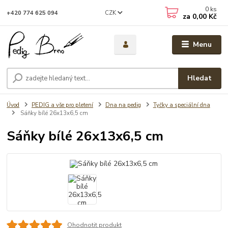
0
ks
CZK
+420 774 625 094
za
0,00 Kč
Menu
Hledat
Úvod
PEDIG a vše pro pletení
Dna na pedig
Tyčky a speciální dna
Sáňky bílé 26x13x6,5 cm
Sáňky bílé 26x13x6,5 cm
Ohodnotit produkt