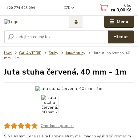
0
ks
CZK
+420 774 625 094
za
0,00 Kč
Menu
Hledat
Úvod
GALANTERIE
Stuhy
Jutové stuhy
Juta stuha červená, 40
mm - 1m
Juta stuha červená, 40 mm - 1m
Ohodnotit produkt
Šířka 40 mm Cena za 1 m Barevné stuhy mají mnoho využití při domácím