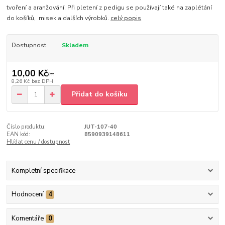
tvoření a aranžování. Při pletení z pedigu se používají také na zaplétání
do košíků, misek a dalších výrobků.
celý popis
Dostupnost
Skladem
10,00 Kč
/
m
8,26 Kč
bez DPH
Přidat do košíku
Číslo produktu:
JUT-107-40
EAN kód:
8590939148611
Hlídat cenu / dostupnost
Kompletní specifikace
Hodnocení
4
Komentáře
0