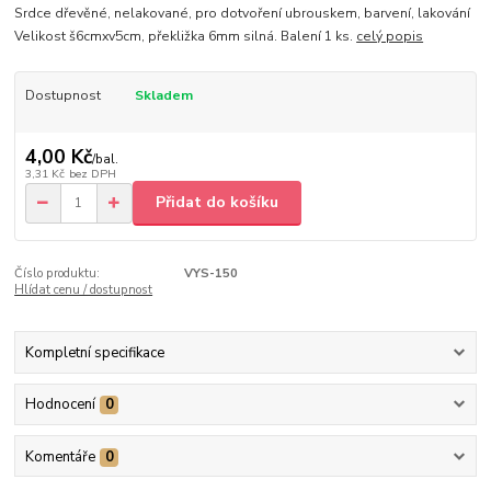
Srdce dřevěné, nelakované, pro dotvoření ubrouskem, barvení, lakování
Velikost š6cmxv5cm, překližka 6mm silná. Balení 1 ks.
celý popis
Dostupnost
Skladem
4,00 Kč
/
bal.
3,31 Kč
bez DPH
Přidat do košíku
Číslo produktu:
VYS-150
Hlídat cenu / dostupnost
Kompletní specifikace
Hodnocení
0
Komentáře
0