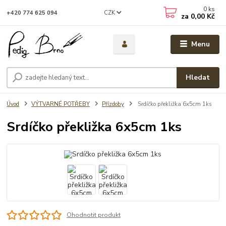
0
ks
CZK
+420 774 625 094
za
0,00 Kč
Menu
Hledat
Úvod
VÝTVARNÉ POTŘEBY
Přízdoby
Srdíčko překližka 6x5cm 1ks
Srdíčko překližka 6x5cm 1ks
Ohodnotit produkt