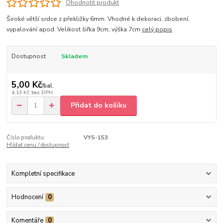
Ohodnotit produkt
Široké větší srdce z překližky 6mm. Vhodné k dekoraci, zbobení,
vypalování apod. Velikost šiřka 9cm, výška 7cm
celý popis
Dostupnost
Skladem
5,00 Kč
/
bal.
4,13 Kč
bez DPH
Přidat do košíku
Číslo produktu:
VYS-153
Hlídat cenu / dostupnost
Kompletní specifikace
Hodnocení
0
Komentáře
0