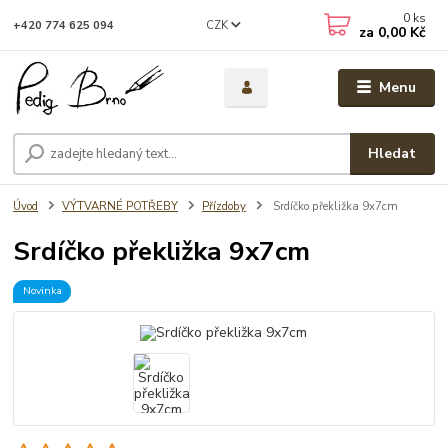
0
ks
CZK
+420 774 625 094
za
0,00 Kč
Menu
Hledat
Úvod
VÝTVARNÉ POTŘEBY
Přízdoby
Srdíčko překližka 9x7cm
Srdíčko překližka 9x7cm
Novinka