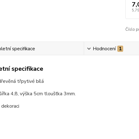
7,
5,79
Číslo p
etní specifikace
Hodnocení
1
tní specifikace
řevěná třpytivé bílá
šířka 4,8, výška 5cm tloušťka 3mm.
 dekoraci