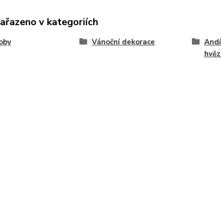
zařazeno v kategoriích
oby
Vánoční dekorace
Andí
hvěz