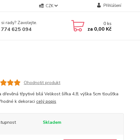
Přihlášení
CZK
 si rady? Zavolejte.
0
ks
za
0,00 Kč
 774 625 094
Ohodnotit produkt
 dřevěná třpytivé bílá Velikost šířka 4,8, výška 5cm tloušťka
hodné k dekoraci
celý popis
tupnost
Skladem