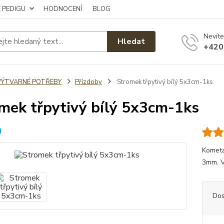
Z PEDIGU
HODNOCENÍ
BLOG
Nevíte
Hledat
+420
VÝTVARNÉ POTŘEBY
Přízdoby
Stromek třpytivý bílý 5x3cm-1ks
mek třpytivý bílý 5x3cm-1ks
Kometa
3mm. V
Dos