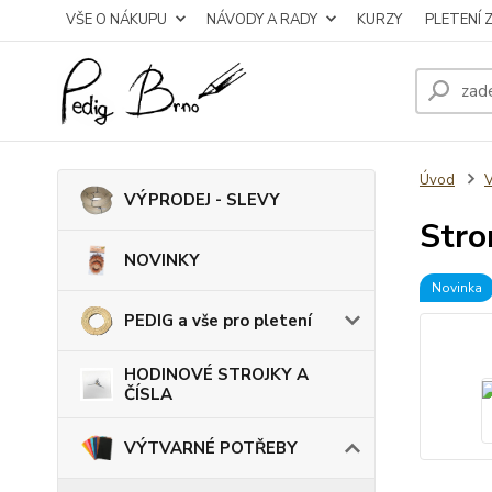
VŠE O NÁKUPU
NÁVODY A RADY
KURZY
PLETENÍ 
Úvod
VÝPRODEJ - SLEVY
Stro
NOVINKY
Novinka
PEDIG a vše pro pletení
HODINOVÉ STROJKY A
ČÍSLA
VÝTVARNÉ POTŘEBY