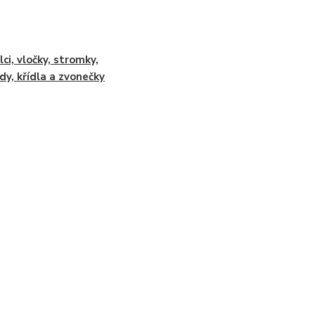
lci, vločky, stromky,
dy, křídla a zvonečky