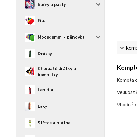
Barvy a pasty
Filc
Moosgummi - pěnovka
Kompl
Drátky
Komple
Chlupaté drátky a
bambulky
Kometa d
Lepidla
Velikost 
Vhodné k
Laky
Štětce a plátna