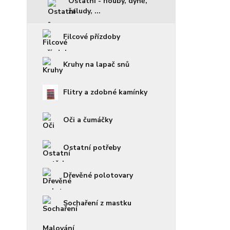
Ostatní - houby, dýně,
žaludy, ...
Filcové přízdoby
Kruhy na lapač snů
Flitry a zdobné kamínky
Oči a čumáčky
Ostatní potřeby
Dřevěné polotovary
Sochaření z mastku
Malování