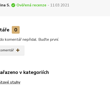
Ověřená recenze
ina S.
- 11.03.2021
táře
0
do komentář nepřidal. Buďte první.
 komentář
zařazeno v kategoriích
átové stuhy