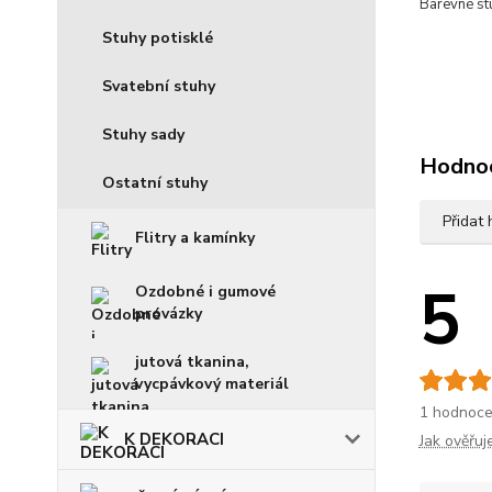
Barevné stu
Stuhy potisklé
Svatební stuhy
Stuhy sady
Hodno
Ostatní stuhy
Přidat
Flitry a kamínky
5
Ozdobné i gumové
provázky
jutová tkanina,
vycpávkový materiál
1 hodnoce
K DEKORACI
Jak ověřu