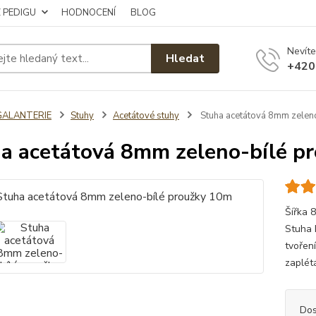
Z PEDIGU
HODNOCENÍ
BLOG
Nevíte
Hledat
+420
GALANTERIE
Stuhy
Acetátové stuhy
Stuha acetátová 8mm zelen
a acetátová 8mm zeleno-bílé p
Šířka 
Stuha 
tvoření
zaplét
Dos