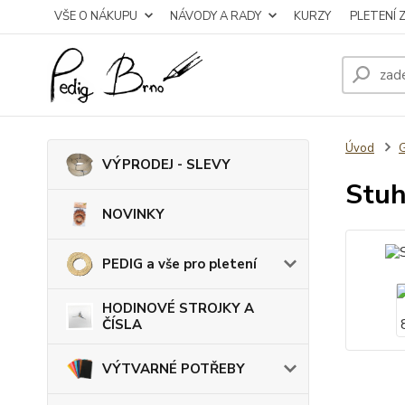
VŠE O NÁKUPU
NÁVODY A RADY
KURZY
PLETENÍ 
Úvod
VÝPRODEJ - SLEVY
Stuh
NOVINKY
PEDIG a vše pro pletení
HODINOVÉ STROJKY A
ČÍSLA
VÝTVARNÉ POTŘEBY