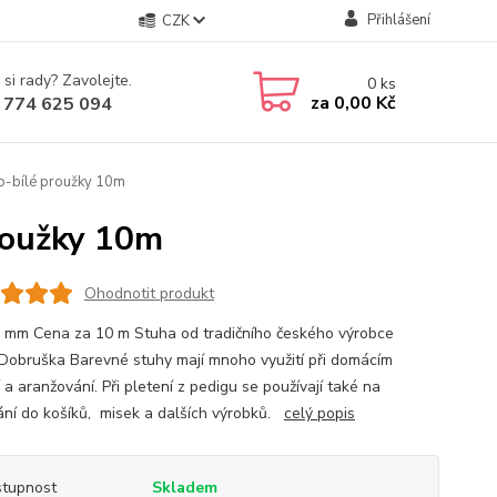
Přihlášení
CZK
 si rady? Zavolejte.
0
ks
za
0,00 Kč
 774 625 094
o-bílé proužky 10m
roužky 10m
Ohodnotit produkt
8 mm Cena za 10 m Stuha od tradičního českého výrobce
Dobruška Barevné stuhy mají mnoho využití při domácím
 a aranžování. Při pletení z pedigu se používají také na
ání do košíků, misek a dalších výrobků.
celý popis
tupnost
Skladem