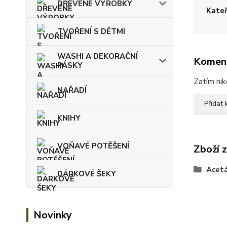
DŘEVÉNÉ VÝROBKY
Kateř
TVOŘENÍ S DĚTMI
WASHI A DEKORAČNÍ
Komen
PÁSKY
Zatím nik
NAŘADÍ
Přidat
KNIHY
VOŇAVÉ POTĚŠENÍ
Zboží 
Acet
DÁRKOVÉ ŠEKY
Novinky