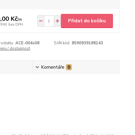
,00 Kč
/
m
Přidat do košíku
79 Kč
bez DPH
roduktu:
ACE-004s08
EAN kód:
8590939188143
cenu / dostupnost
Komentáře
0