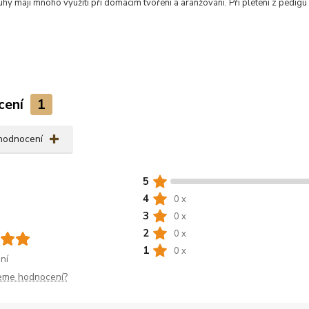
hy mají mnoho využití při domácím tvoření a aranžování. Při pletení z pedigu 
cení
1
 hodnocení
5
4
0 x
3
0 x
2
0 x
1
0 x
ní
jeme hodnocení?