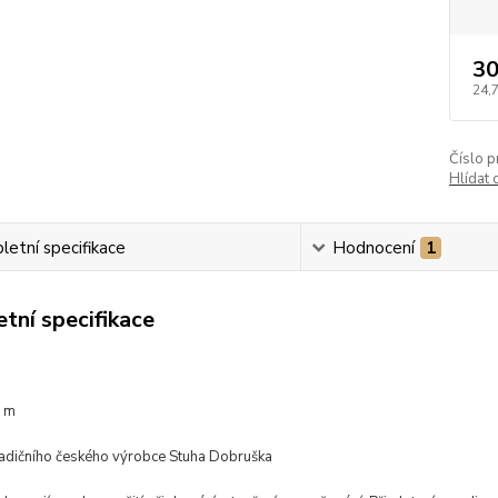
30
24,
Číslo p
Hlídat 
etní specifikace
Hodnocení
1
tní specifikace
0 m
radičního českého výrobce Stuha Dobruška