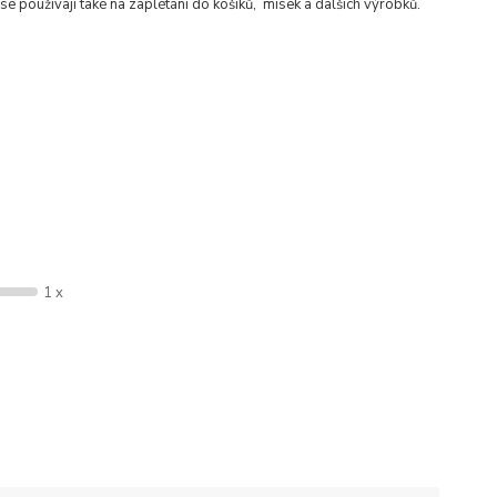
se používají také na zaplétání do košíků, misek a dalších výrobků.
1 x