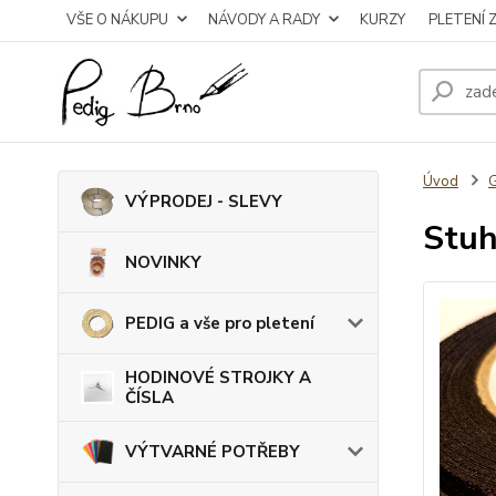
VŠE O NÁKUPU
NÁVODY A RADY
KURZY
PLETENÍ 
Úvod
VÝPRODEJ - SLEVY
Stuh
NOVINKY
PEDIG a vše pro pletení
HODINOVÉ STROJKY A
ČÍSLA
VÝTVARNÉ POTŘEBY