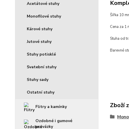
Komple
Acetátové stuhy
Šířka 10 
Monofilové stuhy
Cena za 1 
Kárové stuhy
Stuha od t
Jutové stuhy
Barevné stu
Stuhy potisklé
Svatební stuhy
Stuhy sady
Ostatní stuhy
Zboží 
Flitry a kamínky
Monof
Ozdobné i gumové
provázky