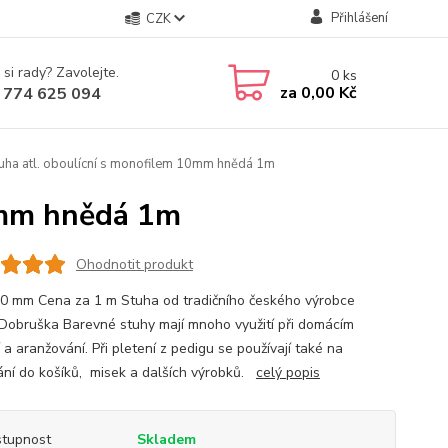
Přihlášení
CZK
 si rady? Zavolejte.
0
ks
za
0,00 Kč
 774 625 094
uha atl. oboulícní s monofilem 10mm hnědá 1m
0mm hnědá 1m
Ohodnotit produkt
10 mm Cena za 1 m Stuha od tradičního českého výrobce
Dobruška Barevné stuhy mají mnoho využití při domácím
 a aranžování. Při pletení z pedigu se používají také na
ání do košíků, misek a dalších výrobků.
celý popis
tupnost
Skladem