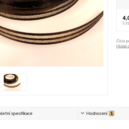
4,
3,31
Číslo p
Hlídat 
etní specifikace
Hodnocení
1