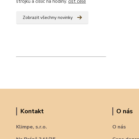
strojků a číslic na hodiny.
číst celé
Zobrazit všechny novinky
Kontakt
O nás
Klimpe, s.r.o.
O nás