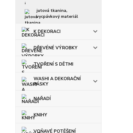
jutová tkanina,
vycpávkový materiál
K DEKORACI
DŘEVÉNÉ VÝROBKY
TVOŘENÍ S DĚTMI
WASHI A DEKORAČNÍ
PÁSKY
NAŘADÍ
KNIHY
VOŇAVÉ POTĚŠENÍ