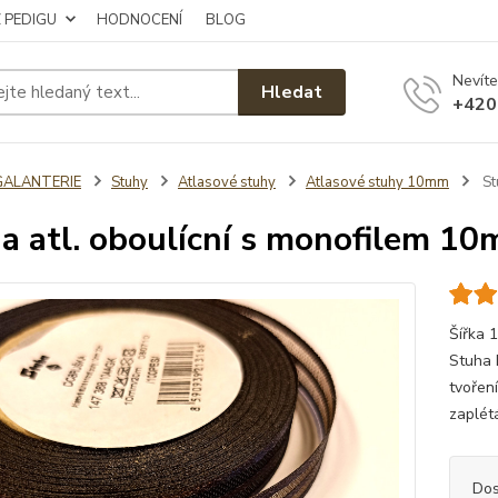
Z PEDIGU
HODNOCENÍ
BLOG
Nevíte
Hledat
+420
GALANTERIE
Stuhy
Atlasové stuhy
Atlasové stuhy 10mm
St
a atl. oboulícní s monofilem 1
Šířka 
Stuha 
tvoření
zaplét
Dos