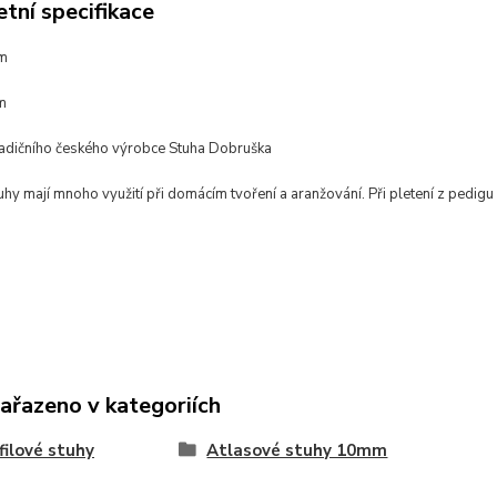
tní specifikace
mm
m
radičního českého výrobce Stuha Dobruška
hy mají mnoho využití při domácím tvoření a aranžování. Při pletení z pedigu 
zařazeno v kategoriích
ilové stuhy
Atlasové stuhy 10mm