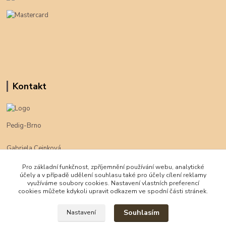
Kontakt
Pedig-Brno
Gabriela Cejnková
+420 774 625 094
Pro základní funkčnost, zpříjemnění používání webu, analytické
účely a v případě udělení souhlasu také pro účely cílení reklamy
klimpe@klimpe.cz
využíváme soubory cookies. Nastavení vlastních preferencí
cookies můžete kdykoli upravit odkazem ve spodní části stránek.
Souhlasím
Nastavení