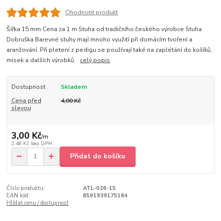
Ohodnotit produkt
Šířka 15 mm Cena za 1 m Stuha od tradičního českého výrobce Stuha
Dobruška Barevné stuhy mají mnoho využití při domácím tvoření a
aranžování. Při pletení z pedigu se používají také na zaplétání do košíků,
misek a dalších výrobků.
celý popis
Dostupnost
Skladem
Cena před
4,00 Kč
slevou
3,00 Kč
/
m
2,48 Kč
bez DPH
Přidat do košíku
Číslo produktu:
ATL-026-15
EAN kód:
8591939175164
Hlídat cenu / dostupnost