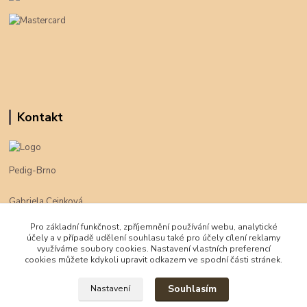
Kontakt
Pedig-Brno
Gabriela Cejnková
+420 774 625 094
Pro základní funkčnost, zpříjemnění používání webu, analytické
účely a v případě udělení souhlasu také pro účely cílení reklamy
klimpe@klimpe.cz
využíváme soubory cookies. Nastavení vlastních preferencí
cookies můžete kdykoli upravit odkazem ve spodní části stránek.
Souhlasím
Nastavení