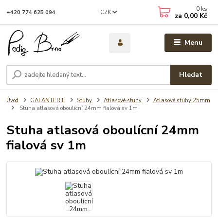
0
ks
CZK
+420 774 625 094
za
0,00 Kč
Menu
Hledat
Úvod
GALANTERIE
Stuhy
Atlasové stuhy
Atlasové stuhy 25mm
Stuha atlasová oboulícní 24mm fialová sv 1m
Stuha atlasová oboulícní 24mm
fialová sv 1m