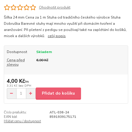
Ohodnotit produkt
Šířka 24 mm Cena za 1 m Stuha od tradičního českého výrobce Stuha
Dobruška Barevné stuhy mají mnoho využití při domácím tvoření a
aranžování. Při pletení z pedigu se používají také na zaplétání do košíků,
misek a dalších výrobků.
celý popis
Dostupnost
Skladem
Cena před
6,00 Kč
slevou
4,00 Kč
/
m
3,31 Kč
bez DPH
Přidat do košíku
Číslo produktu:
ATL-036-24
EAN kód:
8591939175171
Hlídat cenu / dostupnost