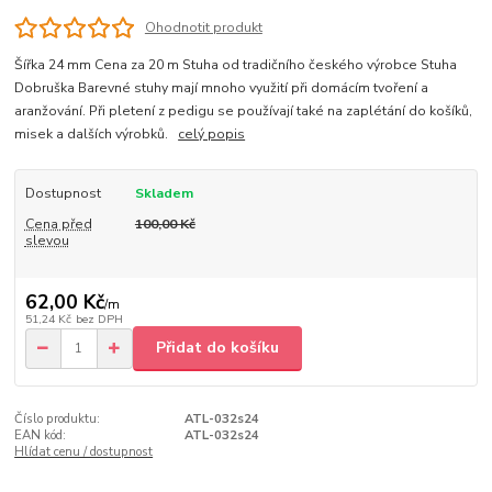
Ohodnotit produkt
Šířka 24 mm Cena za 20 m Stuha od tradičního českého výrobce Stuha
Dobruška Barevné stuhy mají mnoho využití při domácím tvoření a
aranžování. Při pletení z pedigu se používají také na zaplétání do košíků,
misek a dalších výrobků.
celý popis
Dostupnost
Skladem
Cena před
100,00 Kč
slevou
62,00 Kč
/
m
51,24 Kč
bez DPH
Přidat do košíku
Číslo produktu:
ATL-032s24
EAN kód:
ATL-032s24
Hlídat cenu / dostupnost