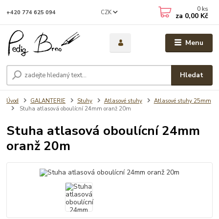
0
ks
CZK
+420 774 625 094
za
0,00 Kč
Menu
Hledat
Úvod
GALANTERIE
Stuhy
Atlasové stuhy
Atlasové stuhy 25mm
Stuha atlasová oboulícní 24mm oranž 20m
Stuha atlasová oboulícní 24mm
oranž 20m