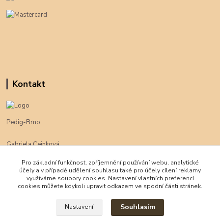
Kontakt
Pedig-Brno
Gabriela Cejnková
+420 774 625 094
Pro základní funkčnost, zpříjemnění používání webu, analytické
účely a v případě udělení souhlasu také pro účely cílení reklamy
klimpe@klimpe.cz
využíváme soubory cookies. Nastavení vlastních preferencí
cookies můžete kdykoli upravit odkazem ve spodní části stránek.
Souhlasím
Nastavení