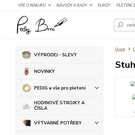
VŠE O NÁKUPU
NÁVODY A RADY
KURZY
PLETENÍ 
Úvod
VÝPRODEJ - SLEVY
Stuh
NOVINKY
PEDIG a vše pro pletení
HODINOVÉ STROJKY A
ČÍSLA
VÝTVARNÉ POTŘEBY