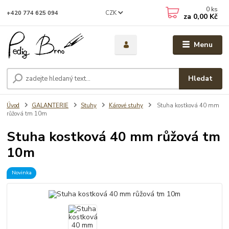
0
ks
CZK
+420 774 625 094
za
0,00 Kč
Menu
Hledat
Úvod
GALANTERIE
Stuhy
Kárové stuhy
Stuha kostková 40 mm
růžová tm 10m
Stuha kostková 40 mm růžová tm
10m
Novinka