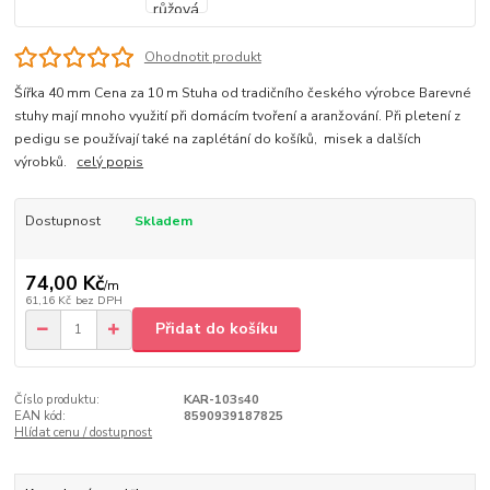
Ohodnotit produkt
Šířka 40 mm Cena za 10 m Stuha od tradičního českého výrobce Barevné
stuhy mají mnoho využití při domácím tvoření a aranžování. Při pletení z
pedigu se používají také na zaplétání do košíků, misek a dalších
výrobků.
celý popis
Dostupnost
Skladem
74,00 Kč
/
m
61,16 Kč
bez DPH
Přidat do košíku
Číslo produktu:
KAR-103s40
EAN kód:
8590939187825
Hlídat cenu / dostupnost