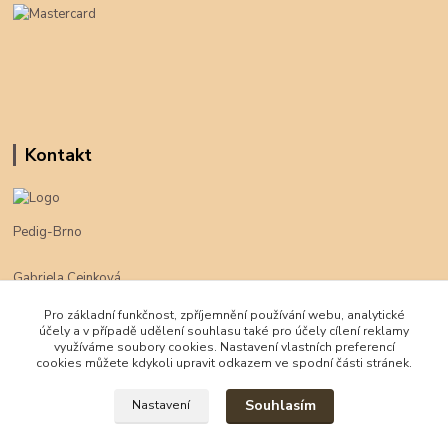
Kontakt
Pedig-Brno
Gabriela Cejnková
+420 774 625 094
Pro základní funkčnost, zpříjemnění používání webu, analytické
účely a v případě udělení souhlasu také pro účely cílení reklamy
klimpe@klimpe.cz
využíváme soubory cookies. Nastavení vlastních preferencí
cookies můžete kdykoli upravit odkazem ve spodní části stránek.
Souhlasím
Nastavení