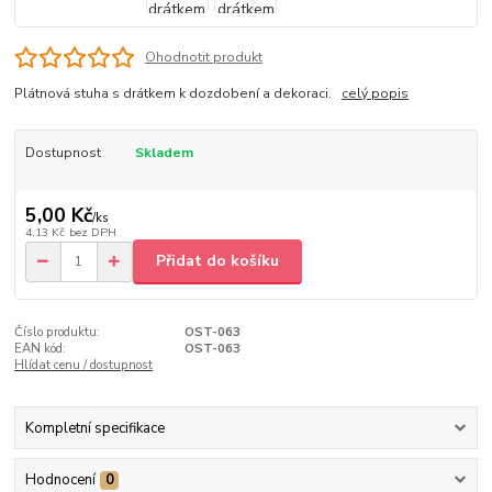
Ohodnotit produkt
Plátnová stuha s drátkem k dozdobení a dekoraci.
celý popis
Dostupnost
Skladem
5,00 Kč
/
ks
4,13 Kč
bez DPH
Přidat do košíku
Číslo produktu:
OST-063
EAN kód:
OST-063
Hlídat cenu / dostupnost
Kompletní specifikace
Hodnocení
0