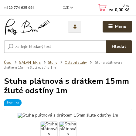
0
ks
CZK
+420 774 625 094
za
0,00 Kč
Menu
Hledat
Úvod
GALANTERIE
Stuhy
Ostatní stuhy
Stuha plátnová s
drátkem 15mm žluté odstíny 1m
Stuha plátnová s drátkem 15mm
žluté odstíny 1m
Novinka