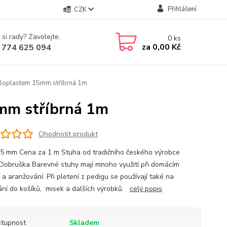
Přihlášení
CZK
 si rady? Zavolejte.
0
ks
za
0,00 Kč
 774 625 094
aloplastem 15mm stříbrná 1m
mm stříbrná 1m
Ohodnotit produkt
15 mm Cena za 1 m Stuha od tradičního českého výrobce
Dobruška Barevné stuhy mají mnoho využití při domácím
 a aranžování. Při pletení z pedigu se používají také na
ání do košíků, misek a dalších výrobků.
celý popis
tupnost
Skladem