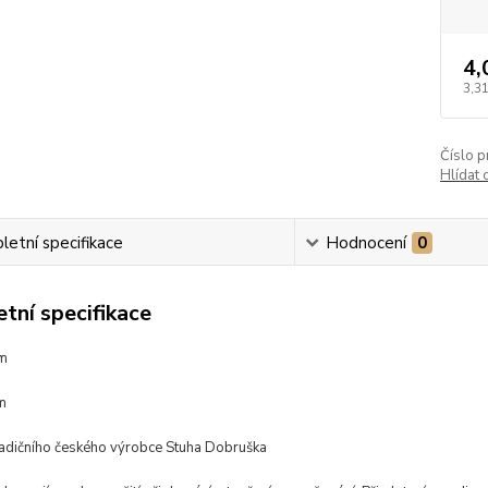
4,
3,31
Číslo p
Hlídat 
etní specifikace
Hodnocení
0
tní specifikace
mm
m
radičního českého výrobce Stuha Dobruška