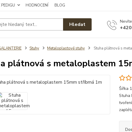
Z PEDIGU
HODNOCENÍ
BLOG
Nevíte
Hledat
+420
GALANTERIE
Stuhy
Metaloplastové stuhy
Stuha plátnová s met
a plátnová s metaloplastem 15
Šířka 
Stuha 
tvoření
zaplét
Dos