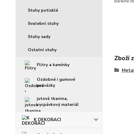
Barevné stu
Stuhy potisklé
Svatební stuhy
Stuhy sady
Ostatní stuhy
Zboží 
Flitry a kamínky
Metal
Ozdobné i gumové
provázky
jutová tkanina,
vycpávkový materiál
K DEKORACI