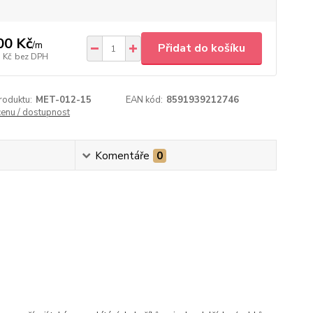
00 Kč
/
m
Přidat do košíku
 Kč
bez DPH
roduktu:
MET-012-15
EAN kód:
8591939212746
cenu / dostupnost
Komentáře
0