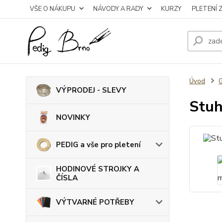
VŠE O NÁKUPU
NÁVODY A RADY
KURZY
PLETENÍ 
Úvod
VÝPRODEJ - SLEVY
Stuh
NOVINKY
PEDIG a vše pro pletení
HODINOVÉ STROJKY A
ČÍSLA
VÝTVARNÉ POTŘEBY