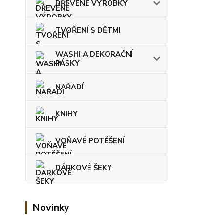
DŘEVÉNÉ VÝROBKY
TVOŘENÍ S DĚTMI
WASHI A DEKORAČNÍ
PÁSKY
NAŘADÍ
KNIHY
VOŇAVÉ POTĚŠENÍ
DÁRKOVÉ ŠEKY
Novinky