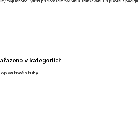
hy mají mnoho využití při domácím tvoření a aranžování. Při pletení z pedigu 
zařazeno v kategoriích
oplastové stuhy