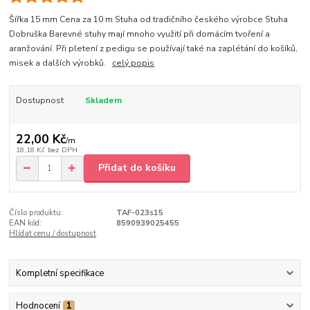
Šířka 15 mm Cena za 10 m Stuha od tradičního českého výrobce Stuha
Dobruška Barevné stuhy mají mnoho využití při domácím tvoření a
aranžování. Při pletení z pedigu se používají také na zaplétání do košíků,
misek a dalších výrobků.
celý popis
Dostupnost
Skladem
22,00 Kč
/
m
18,18 Kč
bez DPH
Přidat do košíku
Číslo produktu:
TAF-023s15
EAN kód:
8590939025455
Hlídat cenu / dostupnost
Kompletní specifikace
Hodnocení
1