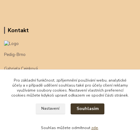
Kontakt
Pedig-Brno
Gabriela Cejnková
+420 774 625 094
Pro základní funkčnost, zpříjemnění používání webu, analytické
účely a v případě udělení souhlasu také pro účely cílení reklamy
klimpe@klimpe.cz
využíváme soubory cookies. Nastavení vlastních preferencí
cookies můžete kdykoli upravit odkazem ve spodní části stránek.
Souhlasím
Nastavení
Souhlas můžete odmítnout
zde
.
Vytvořeno na
Eshop-rychle.cz