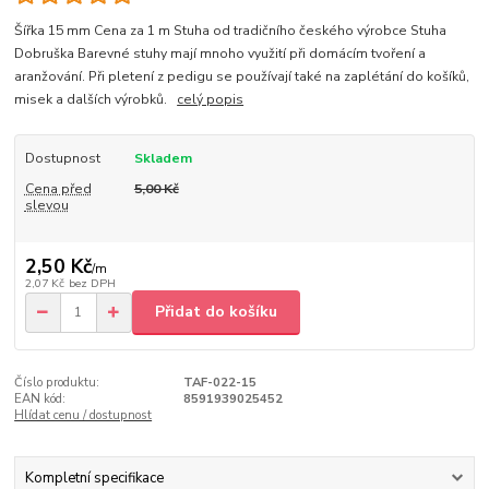
Šířka 15 mm Cena za 1 m Stuha od tradičního českého výrobce Stuha
Dobruška Barevné stuhy mají mnoho využití při domácím tvoření a
aranžování. Při pletení z pedigu se používají také na zaplétání do košíků,
misek a dalších výrobků.
celý popis
Dostupnost
Skladem
Cena před
5,00 Kč
slevou
2,50 Kč
/
m
2,07 Kč
bez DPH
Přidat do košíku
Číslo produktu:
TAF-022-15
EAN kód:
8591939025452
Hlídat cenu / dostupnost
Kompletní specifikace