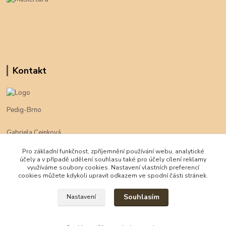
Kontakt
Pedig-Brno
Gabriela Cejnková
+420 774 625 094
Pro základní funkčnost, zpříjemnění používání webu, analytické
účely a v případě udělení souhlasu také pro účely cílení reklamy
klimpe@klimpe.cz
využíváme soubory cookies. Nastavení vlastních preferencí
cookies můžete kdykoli upravit odkazem ve spodní části stránek.
Souhlasím
Nastavení