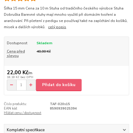
Šířka 15 mm Cena za 10 m Stuha od tradičního českého výrobce Stuha
Dobruška Barevné stuhy mají mnoho využití při domácím tvoření a
aranžování. Při pletení z pedigu se používají také na zaplétání do košíků,
misek a dalších výrobků.
celý popis
Dostupnost
Skladem
Cena před
40,00 Kč
slevou
22,00 Kč
/
m
18,18 Kč
bez DPH
Přidat do košíku
Číslo produktu:
TAF-020s15
EAN kód:
8590939025394
Hlídat cenu / dostupnost
Kompletní specifikace