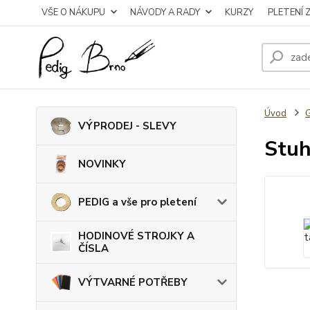
VŠE O NÁKUPU
NÁVODY A RADY
KURZY
PLETENÍ 
Úvod
VÝPRODEJ - SLEVY
Stuh
NOVINKY
PEDIG a vše pro pletení
HODINOVÉ STROJKY A
ČÍSLA
VÝTVARNÉ POTŘEBY