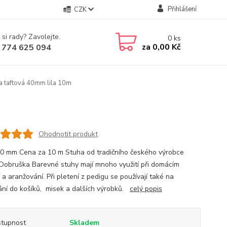
Přihlášení
CZK
 si rady? Zavolejte.
0
ks
za
0,00 Kč
 774 625 094
a taftová 40mm lila 10m
Ohodnotit produkt
40 mm Cena za 10 m Stuha od tradičního českého výrobce
Dobruška Barevné stuhy mají mnoho využití při domácím
 a aranžování. Při pletení z pedigu se používají také na
ání do košíků, misek a dalších výrobků.
celý popis
tupnost
Skladem