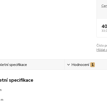
Cen
40
33,
Číslo p
Hlídat 
etní specifikace
Hodnocení
1
tní specifikace
mm
0 m