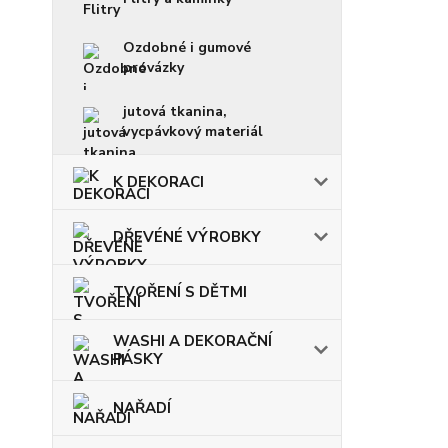
Ozdobné i gumové
provázky
jutová tkanina,
vycpávkový materiál
K DEKORACI
DŘEVÉNÉ VÝROBKY
TVOŘENÍ S DĚTMI
WASHI A DEKORAČNÍ
PÁSKY
NAŘADÍ