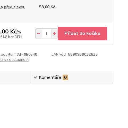
a před slevou
58,00 Kč
,00 Kč
/
m
Přidat do košíku
06 Kč
bez DPH
roduktu:
TAF-050s40
EAN kód:
8590939032835
cenu / dostupnost
Komentáře
0