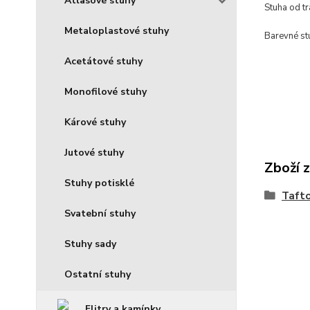
Atlasové stuhy
Stuha od t
Metaloplastové stuhy
Barevné stu
Acetátové stuhy
Monofilové stuhy
Kárové stuhy
Jutové stuhy
Zboží 
Stuhy potisklé
Taft
Svatební stuhy
Stuhy sady
Ostatní stuhy
Flitry a kamínky