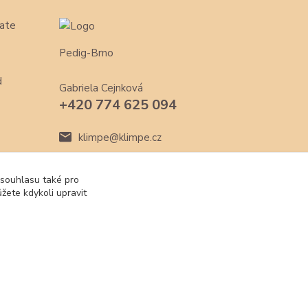
ate
Pedig-Brno
d
Gabriela Cejnková
+420 774 625 094
klimpe@klimpe.cz
 souhlasu také pro
žete kdykoli upravit
Vytvořeno na
Eshop-rychle.cz