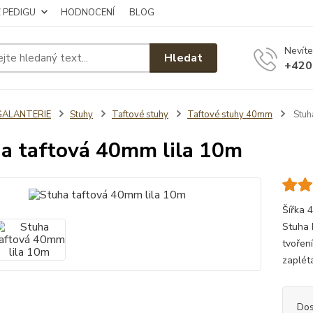
Z PEDIGU
HODNOCENÍ
BLOG
Nevíte
Hledat
+420
GALANTERIE
Stuhy
Taftové stuhy
Taftové stuhy 40mm
Stuh
a taftová 40mm lila 10m
Šířka 
Stuha 
tvoření
zaplét
Dos