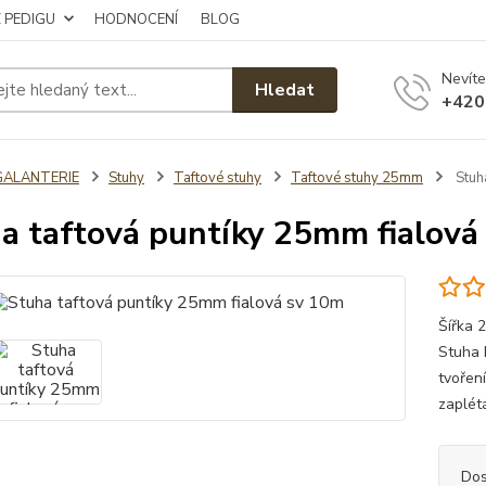
Z PEDIGU
HODNOCENÍ
BLOG
Nevíte
Hledat
+420
GALANTERIE
Stuhy
Taftové stuhy
Taftové stuhy 25mm
Stuh
a taftová puntíky 25mm fialová
Šířka 
Stuha 
tvoření
zaplét
Dos