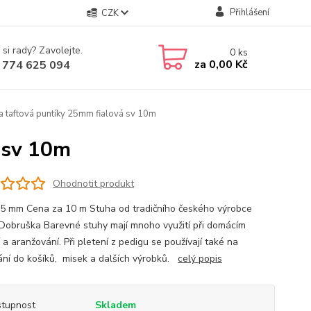
Přihlášení
CZK
 si rady? Zavolejte.
0
ks
za
0,00 Kč
 774 625 094
a taftová puntíky 25mm fialová sv 10m
 sv 10m
Ohodnotit produkt
25 mm Cena za 10 m Stuha od tradičního českého výrobce
Dobruška Barevné stuhy mají mnoho využití při domácím
 a aranžování. Při pletení z pedigu se používají také na
ání do košíků, misek a dalších výrobků.
celý popis
tupnost
Skladem