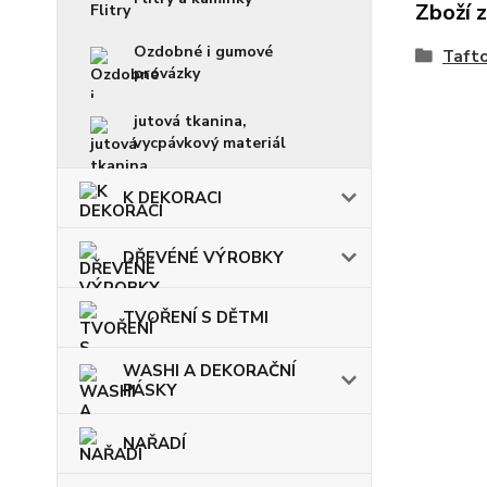
Zboží 
Ozdobné i gumové
Taft
provázky
jutová tkanina,
vycpávkový materiál
K DEKORACI
DŘEVÉNÉ VÝROBKY
TVOŘENÍ S DĚTMI
WASHI A DEKORAČNÍ
PÁSKY
NAŘADÍ