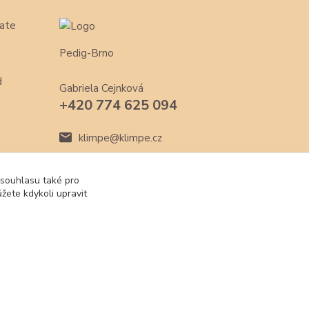
ate
Pedig-Brno
d
Gabriela Cejnková
+420 774 625 094
klimpe@klimpe.cz
 souhlasu také pro
žete kdykoli upravit
Vytvořeno na
Eshop-rychle.cz