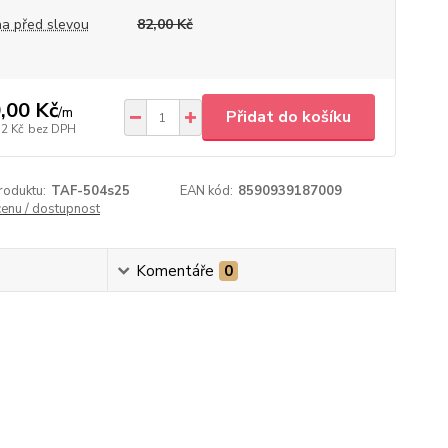
a před slevou
82,00 Kč
,00 Kč
/
m
Přidat do košíku
12 Kč
bez DPH
roduktu:
TAF-504s25
EAN kód:
8590939187009
cenu / dostupnost
Komentáře
0