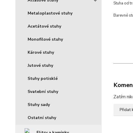
Atlasové stuhy
Stuha od t
Metaloplastové stuhy
Barevné stu
Acetátové stuhy
Monofilové stuhy
Kárové stuhy
Jutové stuhy
Stuhy potisklé
Komen
Svatební stuhy
Zatím nik
Stuhy sady
Přidat
Ostatní stuhy
Flitry a kamínky