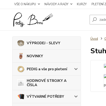
VŠE O NÁKUPU
NÁVODY A RADY
KURZY
PLETENÍ 
Úvod
VÝPRODEJ - SLEVY
Stuh
NOVINKY
PEDIG a vše pro pletení
HODINOVÉ STROJKY A
ČÍSLA
VÝTVARNÉ POTŘEBY