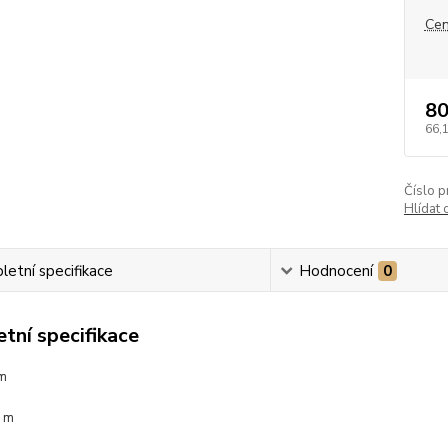
Cen
80
66,
Číslo p
Hlídat 
etní specifikace
Hodnocení
0
tní specifikace
mm
0 m