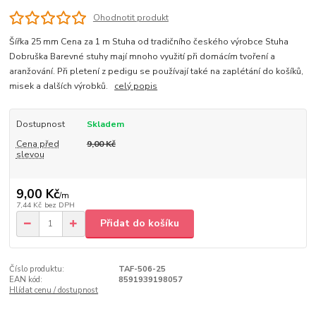
Ohodnotit produkt
Šířka 25 mm Cena za 1 m Stuha od tradičního českého výrobce Stuha
Dobruška Barevné stuhy mají mnoho využití při domácím tvoření a
aranžování. Při pletení z pedigu se používají také na zaplétání do košíků,
misek a dalších výrobků.
celý popis
Dostupnost
Skladem
Cena před
9,00 Kč
slevou
9,00 Kč
/
m
7,44 Kč
bez DPH
Přidat do košíku
Číslo produktu:
TAF-506-25
EAN kód:
8591939198057
Hlídat cenu / dostupnost