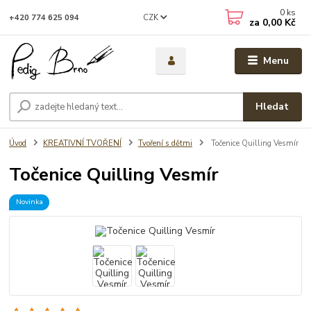
0
ks
CZK
+420 774 625 094
za
0,00 Kč
Menu
Hledat
Úvod
KREATIVNÍ TVOŘENÍ
Tvoření s dětmi
Točenice Quilling Vesmír
Točenice Quilling Vesmír
Novinka