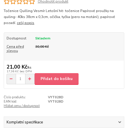
Ohodnotit produkt
Točenice Quilling Vesmír Letošní hit- točenice Papírové proužky na
quiling- 40ks 38cm x 0,3cm, očička, tyčka (pero na motání), papírové
pozadí.
celý popis
Dostupnost
Skladem
Cena před
30,00 Kč
slevou
21,00 Kč
/
ks
17,36 Kč
bez DPH
Přidat do košíku
Číslo produktu:
VYT028D
EAN kód:
VYT028D
Hlídat cenu / dostupnost
Kompletní specifikace