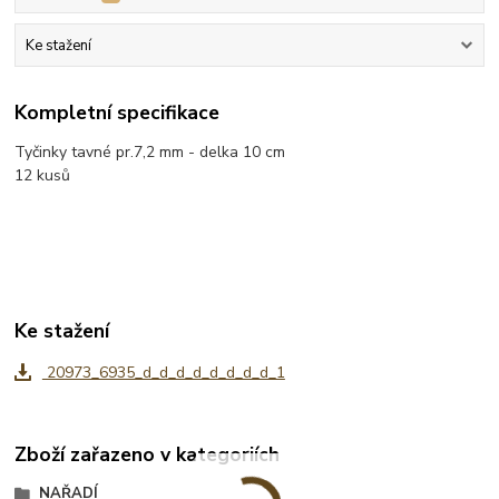
Ke stažení
Kompletní specifikace
Tyčinky tavné pr.7,2 mm - delka 10 cm
12 kusů
Ke stažení
20973_6935_d_d_d_d_d_d_d_d_1
Zboží zařazeno v kategoriích
NAŘADÍ