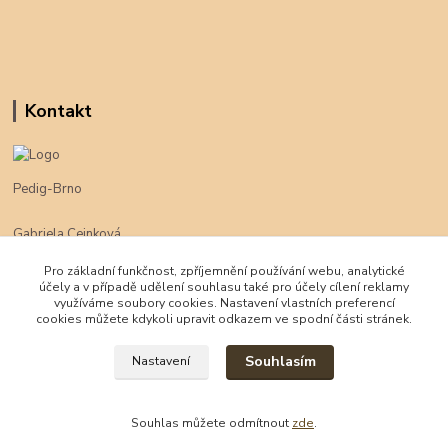
Kontakt
Pedig-Brno
Gabriela Cejnková
+420 774 625 094
Pro základní funkčnost, zpříjemnění používání webu, analytické
účely a v případě udělení souhlasu také pro účely cílení reklamy
klimpe@klimpe.cz
využíváme soubory cookies. Nastavení vlastních preferencí
cookies můžete kdykoli upravit odkazem ve spodní části stránek.
Souhlasím
Nastavení
Souhlas můžete odmítnout
zde
.
Vytvořeno na
Eshop-rychle.cz