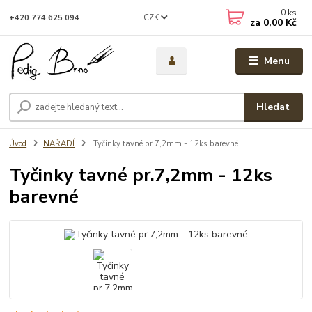
0
ks
CZK
+420 774 625 094
za
0,00 Kč
Menu
Hledat
Úvod
NAŘADÍ
Tyčinky tavné pr.7,2mm - 12ks barevné
Tyčinky tavné pr.7,2mm - 12ks
barevné