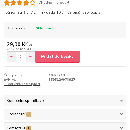
Ohodnotit produkt
Tyčinky tavné pr.7,2 mm - delka 10 cm 12 kusů
celý popis
Dostupnost
Skladem
29,00 Kč
/
ks
23,97 Kč
bez DPH
Přidat do košíku
Číslo produktu:
10-R026B
EAN kód:
8595126978927
Hlídat cenu / dostupnost
Kompletní specifikace
Hodnocení
1
Komentáře
0