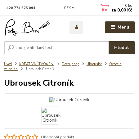
0
ks
CZK
+420 774 625 094
za
0,00 Kč
Menu
Hledat
Úvod
KREATIVNÍ TVOŘENÍ
Decoupage
Ubrousky
Ovoce a
zelenina
Ubrousek Citroník
Ubrousek Citroník
Ohodnotit produkt