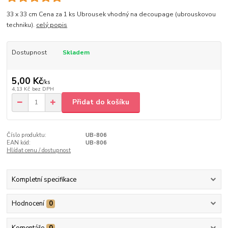
33 x 33 cm Cena za 1 ks Ubrousek vhodný na decoupage (ubrouskovou
techniku).
celý popis
Dostupnost
Skladem
5,00 Kč
/
ks
4,13 Kč
bez DPH
Přidat do košíku
Číslo produktu:
UB-806
EAN kód:
UB-806
Hlídat cenu / dostupnost
Kompletní specifikace
Hodnocení
0
Komentáře
0