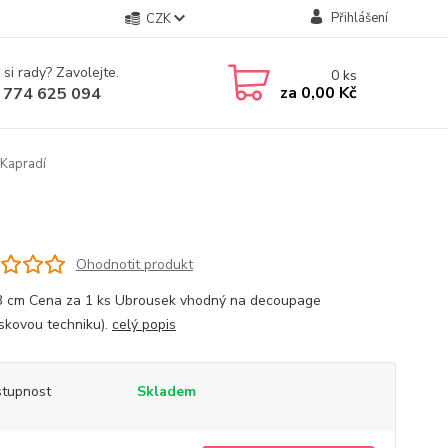
Přihlášení
CZK
 si rady? Zavolejte.
0
ks
za
0,00 Kč
 774 625 094
Kapradí
Ohodnotit produkt
3 cm Cena za 1 ks Ubrousek vhodný na decoupage
skovou techniku).
celý popis
tupnost
Skladem