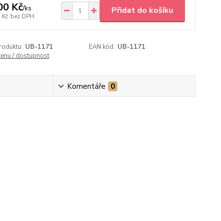
00 Kč
/
ks
Přidat do košíku
 Kč
bez DPH
roduktu:
UB-1171
EAN kód:
UB-1171
cenu / dostupnost
Komentáře
0