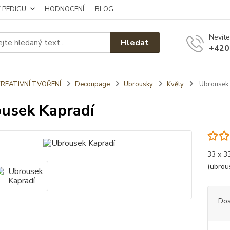
Z PEDIGU
HODNOCENÍ
BLOG
Nevíte
Hledat
+420
KREATIVNÍ TVOŘENÍ
Decoupage
Ubrousky
Květy
Ubrousek 
usek Kapradí
33 x 3
(ubrou
Dos