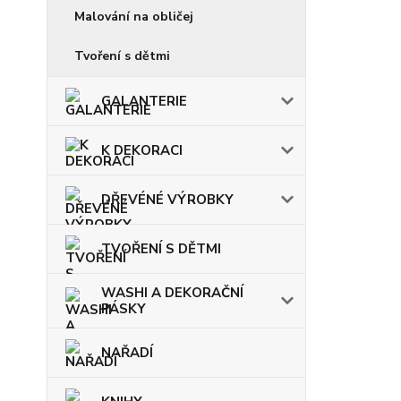
Malování na obličej
Tvoření s dětmi
GALANTERIE
K DEKORACI
DŘEVÉNÉ VÝROBKY
TVOŘENÍ S DĚTMI
WASHI A DEKORAČNÍ
PÁSKY
NAŘADÍ