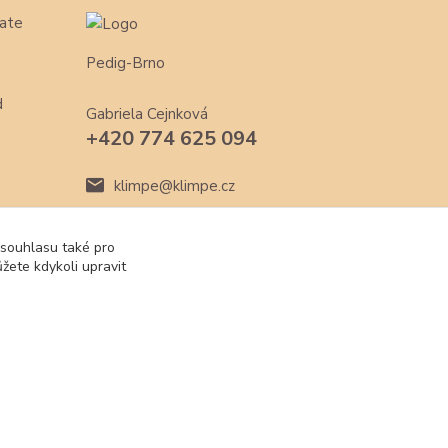
ate
Pedig-Brno
d
Gabriela Cejnková
+420 774 625 094
klimpe@klimpe.cz
 souhlasu také pro
žete kdykoli upravit
Vytvořeno na
Eshop-rychle.cz