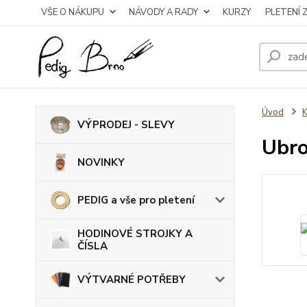
VŠE O NÁKUPU
NÁVODY A RADY
KURZY
PLETENÍ 
Úvod
VÝPRODEJ - SLEVY
Ubro
NOVINKY
PEDIG a vše pro pletení
HODINOVÉ STROJKY A
ČÍSLA
VÝTVARNÉ POTŘEBY