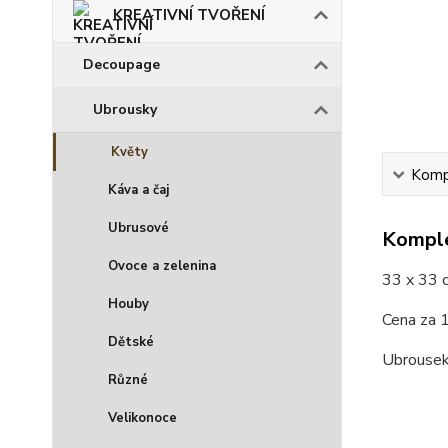
KREATIVNÍ TVOŘENÍ
Decoupage
Ubrousky
Květy
Kompl
Káva a čaj
Ubrusové
Komple
Ovoce a zelenina
33 x 33 
Houby
Cena za 1
Dětské
Ubrousek
Různé
Velikonoce