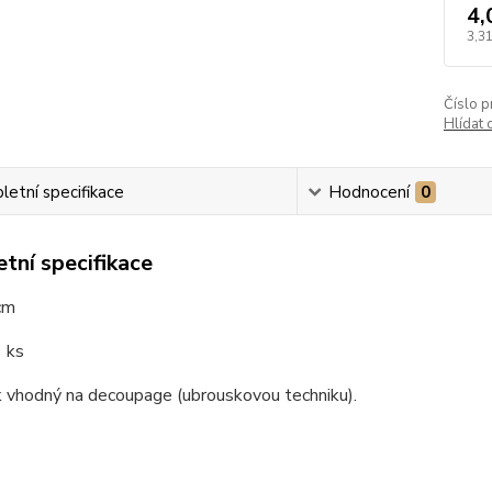
4,
3,31
Číslo p
Hlídat 
etní specifikace
Hodnocení
0
tní specifikace
cm
 ks
 vhodný na decoupage (ubrouskovou techniku).