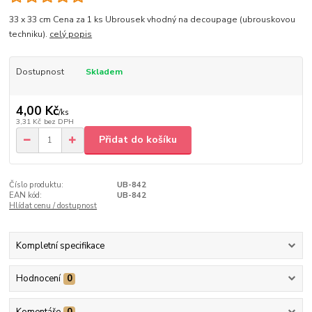
33 x 33 cm Cena za 1 ks Ubrousek vhodný na decoupage (ubrouskovou
techniku).
celý popis
Dostupnost
Skladem
4,00 Kč
/
ks
3,31 Kč
bez DPH
Přidat do košíku
Číslo produktu:
UB-842
EAN kód:
UB-842
Hlídat cenu / dostupnost
Kompletní specifikace
Hodnocení
0
Komentáře
0