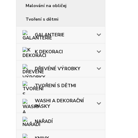
Malování na obličej
Tvoření s dětmi
GALANTERIE
K DEKORACI
DŘEVÉNÉ VÝROBKY
TVOŘENÍ S DĚTMI
WASHI A DEKORAČNÍ
PÁSKY
NAŘADÍ