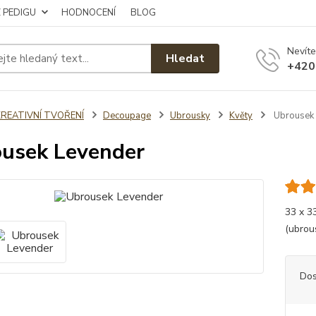
Z PEDIGU
HODNOCENÍ
BLOG
Nevíte
Hledat
+420
KREATIVNÍ TVOŘENÍ
Decoupage
Ubrousky
Květy
Ubrousek 
usek Levender
33 x 3
(ubrou
Dos