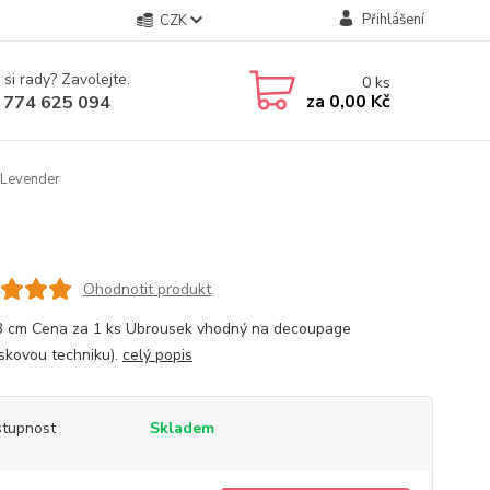
Přihlášení
CZK
 si rady? Zavolejte.
0
ks
za
0,00 Kč
 774 625 094
Levender
Ohodnotit produkt
3 cm Cena za 1 ks Ubrousek vhodný na decoupage
skovou techniku).
celý popis
tupnost
Skladem