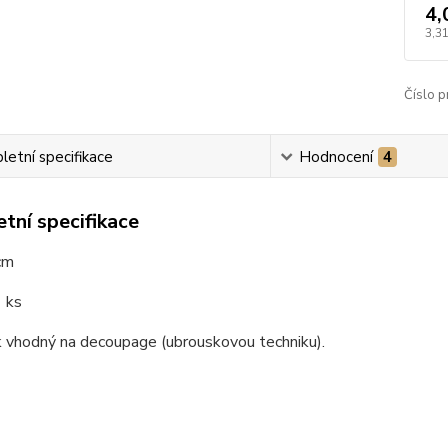
4,
3,31
Číslo p
etní specifikace
Hodnocení
4
tní specifikace
cm
 ks
 vhodný na decoupage (ubrouskovou techniku).