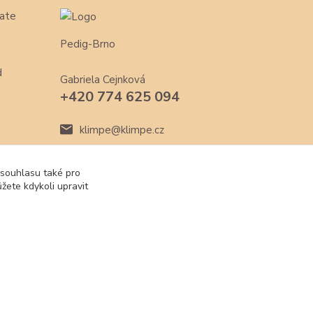
ate
Pedig-Brno
d
Gabriela Cejnková
+420 774 625 094
klimpe@klimpe.cz
 souhlasu také pro
žete kdykoli upravit
Vytvořeno na
Eshop-rychle.cz