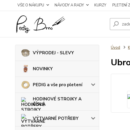
VŠE O NÁKUPU
NÁVODY A RADY
KURZY
PLETENÍ 
Úvod
VÝPRODEJ - SLEVY
Ubro
NOVINKY
PEDIG a vše pro pletení
HODINOVÉ STROJKY A
ČÍSLA
VÝTVARNÉ POTŘEBY