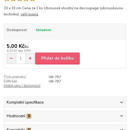
33 x 33 cm Cena za 1 ks Ubrousek vhodný na decoupage (ubrouskovou
techniku).
celý popis
Dostupnost
Skladem
5,00 Kč
/
ks
4,13 Kč
bez DPH
Přidat do košíku
Číslo produktu:
UB-797
EAN kód:
UB-797
Hlídat cenu / dostupnost
Kompletní specifikace
Hodnocení
0
Komentáře
0