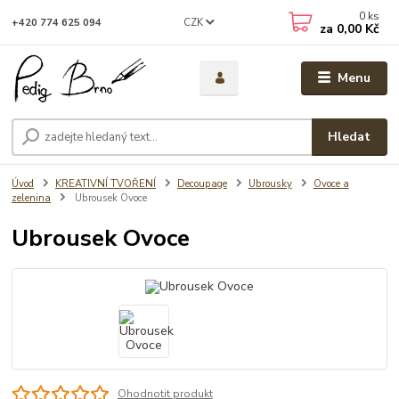
0
ks
CZK
+420 774 625 094
za
0,00 Kč
Menu
Hledat
Úvod
KREATIVNÍ TVOŘENÍ
Decoupage
Ubrousky
Ovoce a
zelenina
Ubrousek Ovoce
Ubrousek Ovoce
Ohodnotit produkt