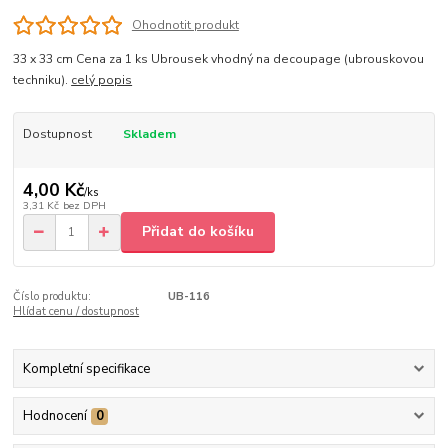
Ohodnotit produkt
33 x 33 cm Cena za 1 ks Ubrousek vhodný na decoupage (ubrouskovou
techniku).
celý popis
Dostupnost
Skladem
4,00 Kč
/
ks
3,31 Kč
bez DPH
Přidat do košíku
Číslo produktu:
UB-116
Hlídat cenu / dostupnost
Kompletní specifikace
Hodnocení
0