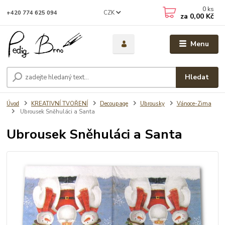
0
ks
CZK
+420 774 625 094
za
0,00 Kč
Menu
Hledat
Úvod
KREATIVNÍ TVOŘENÍ
Decoupage
Ubrousky
Vánoce-Zima
Ubrousek Sněhuláci a Santa
Ubrousek Sněhuláci a Santa