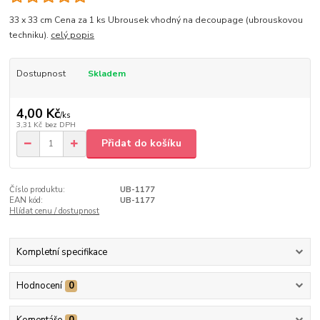
33 x 33 cm Cena za 1 ks Ubrousek vhodný na decoupage (ubrouskovou
techniku).
celý popis
Dostupnost
Skladem
4,00 Kč
/
ks
3,31 Kč
bez DPH
Přidat do košíku
Číslo produktu:
UB-1177
EAN kód:
UB-1177
Hlídat cenu / dostupnost
Kompletní specifikace
Hodnocení
0
Komentáře
0