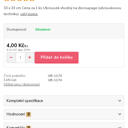
33 x 33 cm Cena za 1 ks Ubrousek vhodný na decoupage (ubrouskovou
techniku).
celý popis
Dostupnost
Skladem
4,00 Kč
/
ks
3,31 Kč
bez DPH
Přidat do košíku
Číslo produktu:
UB-1174
EAN kód:
UB-1174
Hlídat cenu / dostupnost
Kompletní specifikace
Hodnocení
0
Komentáře
0